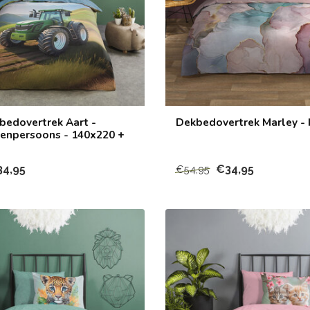
bedovertrek Aart -
Dekbedovertrek Marley -
eenpersoons - 140x220 +
34,95
€34,95
€54,95