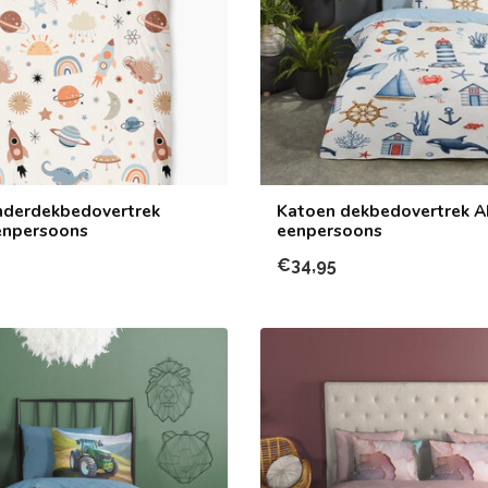
nderdekbedovertrek
Katoen dekbedovertrek A
eenpersoons
eenpersoons
€34,95