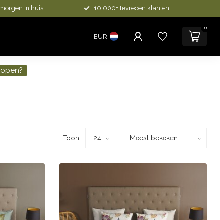
 morgen in huis
10.000+ tevreden klanten
0
EUR
kopen?
Toon: