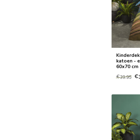
Kinderdek
katoen - 
60x70 cm
€
€39,95