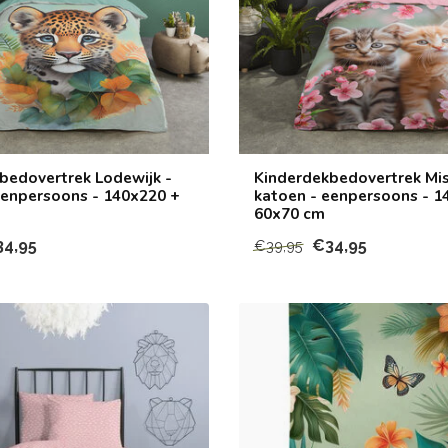
bedovertrek Lodewijk -
Kinderdekbedovertrek Mis
eenpersoons - 140x220 +
katoen - eenpersoons - 1
60x70 cm
34,95
€34,95
€39,95