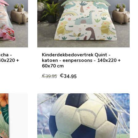
cha -
Kinderdekbedovertrek Quint -
40x220 +
katoen - eenpersoons - 140x220 +
60x70 cm
€34,95
€39,95