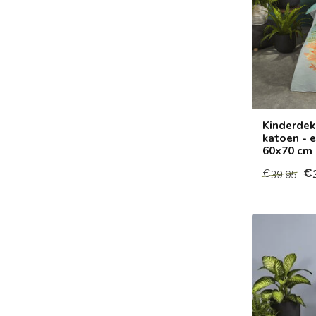
Kinderdek
katoen - 
60x70 cm
€
€39,95