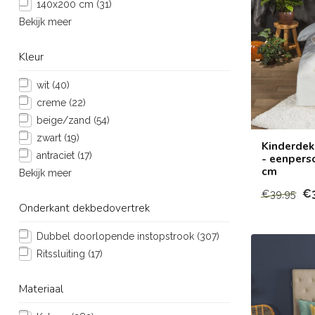
140x200 cm
(31)
Bekijk meer
Kleur
wit
(40)
creme
(22)
beige/zand
(54)
zwart
(19)
Kinderdek
antraciet
(17)
- eenpers
cm
Bekijk meer
€
€39,95
Onderkant dekbedovertrek
Dubbel doorlopende instopstrook
(307)
Ritssluiting
(17)
Materiaal