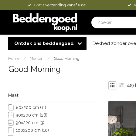
Gratis verzending vanaf €60
A
Ontdek ons beddengoed
Dekbed zonder ove
Home
/
Merken
/
Good Morning
Good Morning
449
Maat
80x200 cm
(11)
90x200 cm
(28)
90x220 cm
(3)
100x200 cm
(10)