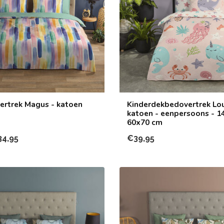
rtrek Magus - katoen
Kinderdekbedovertrek Lou
katoen - eenpersoons - 1
60x70 cm
34,95
€39,95