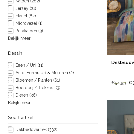
Katoen
(282)
Jersey
(21)
Flanel
(82)
Microvezel
(1)
Polykatoen
(3)
Bekijk meer
Dessin
Dekbedove
Effen / Uni
(11)
Auto, Formule 1 & Motoren
(2)
Bloemen / Planten
(61)
€
€54,95
Boerderij / Trekkers
(3)
Dieren
(36)
Bekijk meer
Soort artikel
Dekbedovertrek
(332)