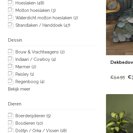
Hoeslaken
(48)
Molton hoeslaken
(3)
Waterdicht molton hoeslaken
(2)
Strandlaken / Handdoek
(47)
Dessin.
Bouw & Vrachtwagens
(2)
Indiaan / Cowboy
(4)
Dekbedove
Marmer
(2)
Paisley
(1)
€
€54,95
Regenboog
(4)
Bekijk meer
Dieren
Boerderijdieren
(5)
Bosdieren
(10)
Dolfijn / Orka / Vissen
(18)