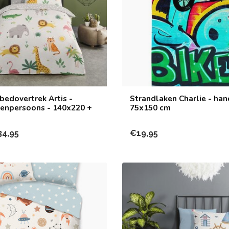
bedovertrek Artis -
Strandlaken Charlie - ha
eenpersoons - 140x220 +
75x150 cm
34,95
€19,95