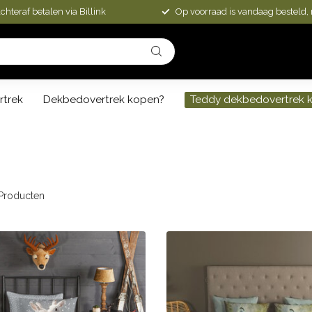
chteraf betalen via Billink
Op voorraad is vandaag besteld,
rtrek
Dekbedovertrek kopen?
Teddy dekbedovertrek 
Producten