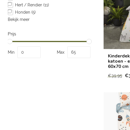
Hert / Rendier
(11)
Honden
(5)
Bekijk meer
Prijs
Min
Max
Kinderdek
katoen - 
60x70 cm
€
€39,95