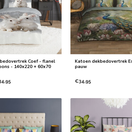
bedovertrek Coef - flanel
Katoen dekbedovertrek E
oons - 140x220 + 60x70
pauw
34,95
€34,95