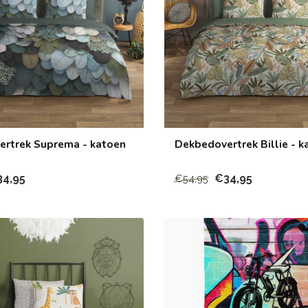
rtrek Suprema - katoen
Dekbedovertrek Billie - k
34,95
€34,95
€54,95