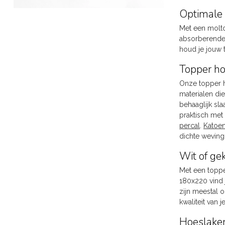
Optimale 
Met een molto
absorberende
houd je jouw 
Topper ho
Onze topper h
materialen di
behaaglijk sla
praktisch met
percal
.
Katoen
dichte weving
Wit of ge
Met een topper
180x220 vind
zijn meestal 
kwaliteit van
Hoeslake