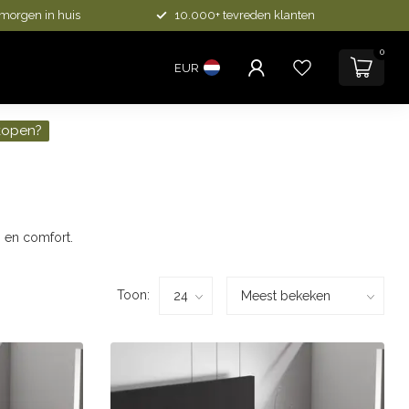
 morgen in huis
10.000+ tevreden klanten
0
EUR
kopen?
 en comfort.
Toon: