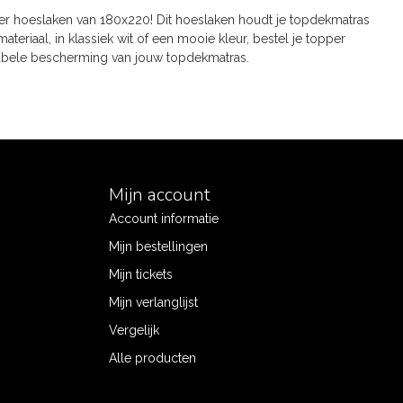
er hoeslaken van 180x220! Dit hoeslaken houdt je topdekmatras
 materiaal, in klassiek wit of een mooie kleur, bestel je topper
abele bescherming van jouw topdekmatras.
Mijn account
Account informatie
Mijn bestellingen
Mijn tickets
Mijn verlanglijst
Vergelijk
Alle producten