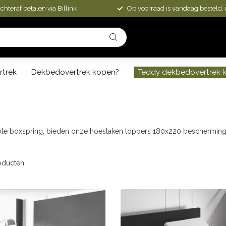
chteraf betalen via Billink
Op voorraad is vandaag besteld,
rtrek
Dekbedovertrek kopen?
Teddy dekbedovertrek 
rote boxspring, bieden onze hoeslaken toppers 180x220 bescherming
oducten