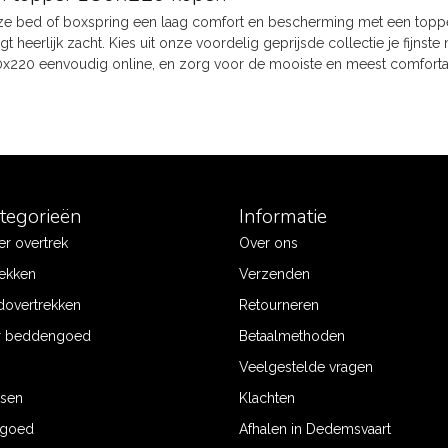
ize bed of boxspring een laag comfort en bescherming met een topp
igt heerlijk zacht. Kies uit onze voordelig geprijsde collectie je fijnste
0x220 eenvoudig online, en zorg voor de mooiste en meest comfort
ategorieën
Informatie
r overtrek
Over ons
ekken
Verzenden
dovertrekken
Retourneren
r beddengoed
Betaalmethoden
Veelgestelde vragen
ssen
Klachten
ngoed
Afhalen in Dedemsvaart