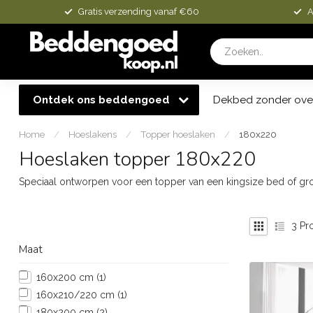
Gratis verzending vanaf €60
A
Ontdek ons beddengoed
Dekbed zonder ove
Home
/
Hoeslakens
/
Topper hoeslaken
/
180x220
Hoeslaken topper 180x220
Speciaal ontworpen voor een topper van een kingsize bed of g
3
Pr
Maat
160x200 cm
(1)
160x210/220 cm
(1)
180x200 cm
(2)