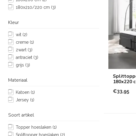
180x210/220 cm
(3)
Kleur
wit
(2)
creme
(1)
zwart
(3)
antraciet
(3)
grijs
(3)
Splittopp
Materiaal
180x220 
€33,95
Katoen
(1)
Jersey
(1)
Soort artikel
Topper hoeslaken
(1)
Splittopper hoeslaken
(2)