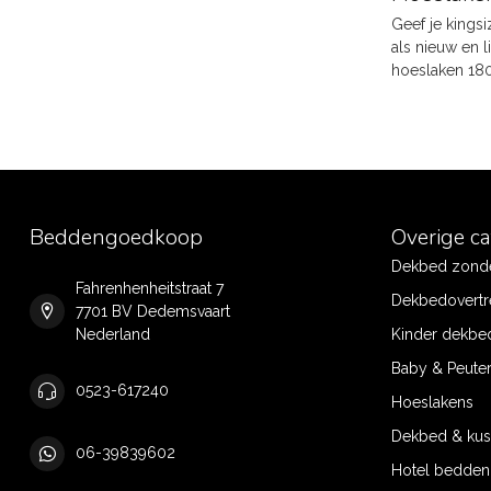
Geef je kings
als nieuw en l
hoeslaken 18
Beddengoedkoop
Overige c
Dekbed zonde
Fahrenhenheitstraat 7
Dekbedovertr
7701 BV Dedemsvaart
Nederland
Kinder dekbe
Baby & Peute
0523-617240
Hoeslakens
Dekbed & ku
06-39839602
Hotel bedde