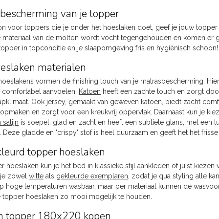
bescherming van je topper
n voor toppers die je onder het hoeslaken doet, geef je jouw topper 
 materiaal van de molton wordt vocht tegengehouden en komen er g
topper in topconditie en je slaapomgeving fris en hygiënisch schoon!
eslaken materialen
oeslakens vormen de finishing touch van je matrasbescherming. Hierop
e comfortabel aanvoelen.
Katoen
heeft een zachte touch en zorgt do
apklimaat. Ook jersey, gemaakt van geweven katoen, biedt zacht comfor
 opmaken en zorgt voor een kreukvrij oppervlak. Daarnaast kun je kie
 satijn
is soepel, glad en zacht en heeft een subtiele glans, met een lu
. Deze gladde en 'crispy' stof is heel duurzaam en geeft het het fris
kleurd topper hoeslaken
 hoeslaken kun je het bed in klassieke stijl aankleden of juist kiezen
 je zowel
witte
als
gekleurde exemplaren
, zodat je qua styling alle k
op hoge temperaturen wasbaar, maar per materiaal kunnen de wasvoors
 je topper hoeslaken zo mooi mogelijk te houden.
n topper 180x220 kopen