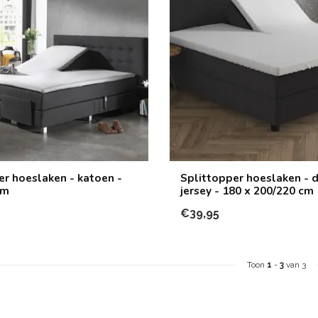
er hoeslaken - katoen -
Splittopper hoeslaken - 
cm
jersey - 180 x 200/220 cm
€39,95
Toon
1
-
3
van 3