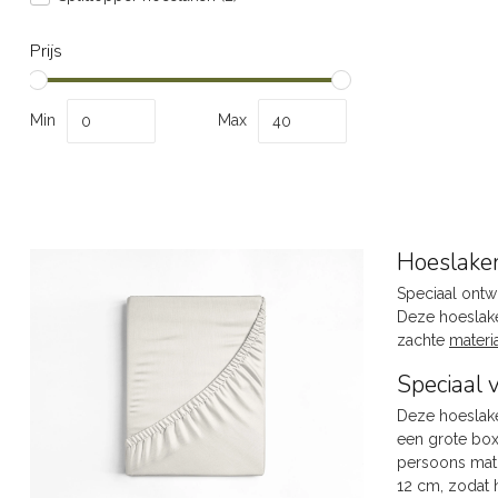
Prijs
Min
Max
Hoeslake
Speciaal ontw
Deze hoeslak
zachte
materi
Speciaal 
Deze hoeslake
een grote box
persoons matr
12 cm, zodat h