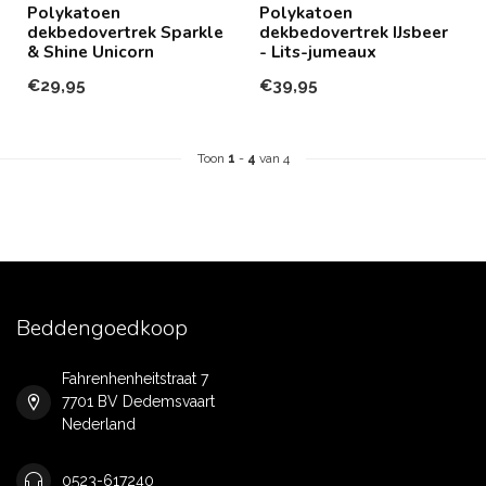
Polykatoen
Polykatoen
dekbedovertrek Sparkle
dekbedovertrek IJsbeer
& Shine Unicorn
- Lits-jumeaux
€29,95
€39,95
Toon
1
-
4
van 4
Beddengoedkoop
Fahrenhenheitstraat 7
7701 BV Dedemsvaart
Nederland
0523-617240