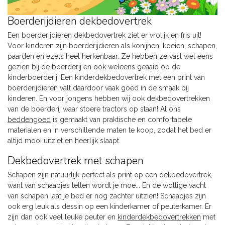
Boerderijdieren dekbedovertrek
Een boerderijdieren dekbedovertrek ziet er vrolijk en fris uit!
Voor kinderen zijn boerderijdieren als konijnen, koeien, schapen,
paarden en ezels heel herkenbaar. Ze hebben ze vast wel eens
gezien bij de boerderij en ook weleens geaaid op de
kinderboerderij. Een kinderdekbedovertrek met een print van
boerderijdieren valt daardoor vaak goed in de smaak bij
kinderen. En voor jongens hebben wij ook dekbedovertrekken
van de boerderij waar stoere tractors op staan! Al ons
beddengoed
is gemaakt van praktische en comfortabele
materialen en in verschillende maten te koop, zodat het bed er
altijd mooi uitziet en heerlijk slaapt.
Dekbedovertrek met schapen
Schapen zijn natuurlijk perfect als print op een dekbedovertrek,
want van schaapjes tellen wordt je moe... En de wollige vacht
van schapen laat je bed er nog zachter uitzien! Schaapjes zijn
ook erg leuk als dessin op een kinderkamer of peuterkamer. Er
zijn dan ook veel leuke peuter en
kinderdekbedovertrekken
met