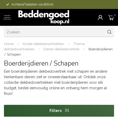
Achteraf betalen via Billink
0
MENU
Home
/
Kinder dekbedovertrekken
/
Thema
dekbedovertrekken
/
Dieren dekbedovertrek
/
Boerderijdieren
/ Schapen
Boerderijdieren / Schapen
Een boerderijdieren dekbedovertrek met schapen en andere
herkenbare dieren ziet er onweerstaanbaar uit. Ontdek onze
collectie dekbedovertrekken met boerderijdieren voor elk
budget, bestel eenvoudig online en ontvang hem morgen al
thuis!
Filters