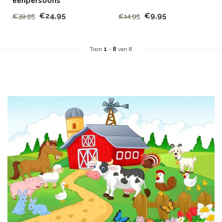
eenpersoons
€24,95
€9,95
€39,95
€14,95
Toon
1
-
8
van 8