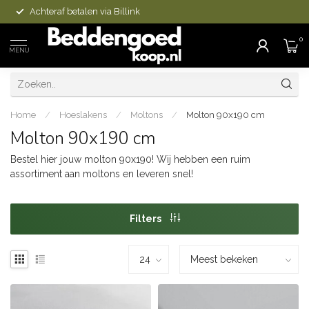
Achteraf betalen via Billink
0
MENU
Home
/
Hoeslakens
/
Moltons
/
Molton 90x190 cm
Molton 90x190 cm
Bestel hier jouw molton 90x190! Wij hebben een ruim
assortiment aan moltons en leveren snel!
Filters