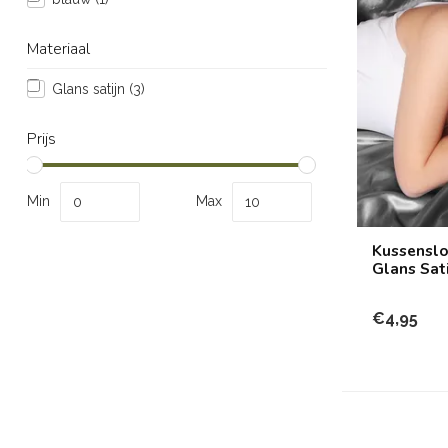
Materiaal
Glans satijn
(3)
Prijs
Min
Max
Kussensloo
Glans Sati
€4,95