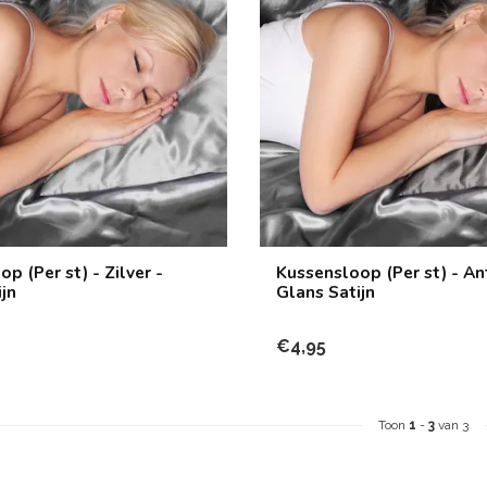
p (Per st) - Zilver -
Kussensloop (Per st) - Ant
jn
Glans Satijn
€4,95
Toon
1
-
3
van 3