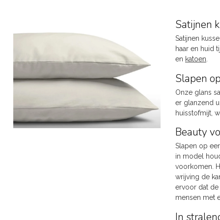
Satijnen 
Satijnen kuss
haar en huid 
en
katoen
.
Slapen op
Onze glans sa
er glanzend ui
huisstofmijt,
Beauty vo
Slapen op een
in model houd
voorkomen. He
wrijving de k
ervoor dat de
mensen met e
In strale