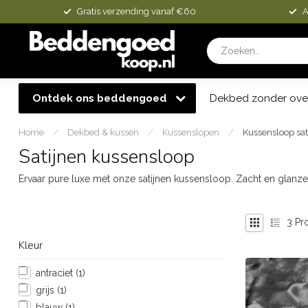
Gratis verzending vanaf €60
A
Ontdek ons beddengoed
Dekbed zonder ove
Home
/
Dekbed & kussen
/
Kussenslopen
/
Kussensloop sat
Satijnen kussensloop
Ervaar pure luxe met onze satijnen kussensloop. Zacht en glanze
3
Pr
Kleur
antraciet
(1)
grijs
(1)
blauw
(1)