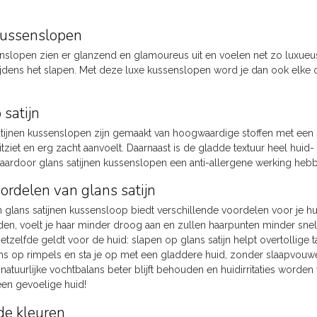
kussenslopen
enslopen zien er glanzend en glamoureus uit en voelen net zo luxueus 
tijdens het slapen. Met deze luxe kussenslopen word je dan ook elke
 satijn
tijnen kussenslopen zijn gemaakt van hoogwaardige stoffen met een s
tziet en erg zacht aanvoelt. Daarnaast is de gladde textuur heel huid
 waardoor glans satijnen kussenslopen een anti-allergene werking heb
ordelen van glans satijn
 glans satijnen kussensloop biedt verschillende voordelen voor je hu
en, voelt je haar minder droog aan en zullen haarpunten minder snel s
tzelfde geldt voor de huid: slapen op glans satijn helpt overtollige 
ans op rimpels en sta je op met een gladdere huid, zonder slaapvouw
 natuurlijke vochtbalans beter blijft behouden en huidirritaties word
en gevoelige huid!
nde kleuren