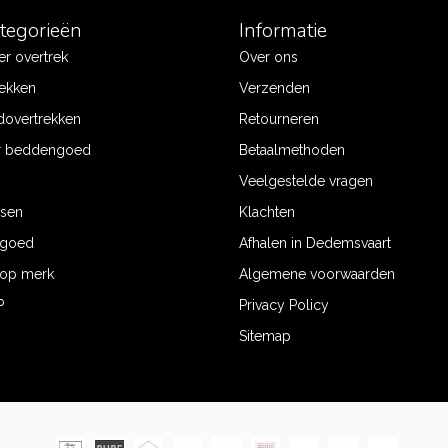
ategorieën
Informatie
r overtrek
Over ons
ekken
Verzenden
dovertrekken
Retourneren
r beddengoed
Betaalmethoden
Veelgestelde vragen
ssen
Klachten
ngoed
Afhalen in Dedemsvaart
op merk
Algemene voorwaarden
P
Privacy Policy
Sitemap