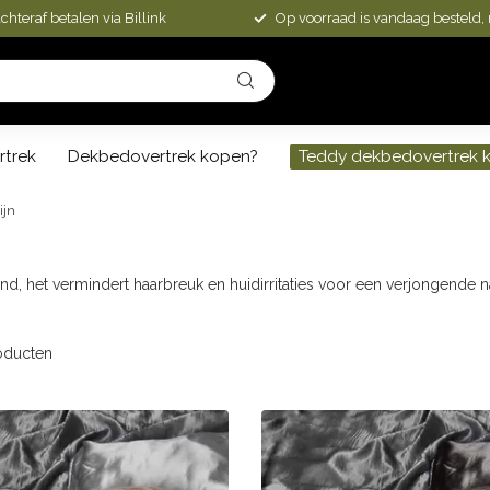
chteraf betalen via Billink
Op voorraad is vandaag besteld,
rtrek
Dekbedovertrek kopen?
Teddy dekbedovertrek 
ijn
nd, het vermindert haarbreuk en huidirritaties voor een verjongende 
oducten