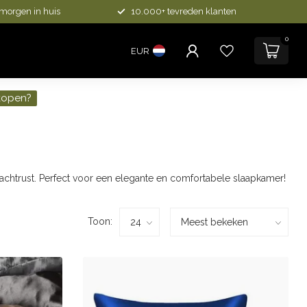
 morgen in huis
10.000+ tevreden klanten
0
EUR
kopen?
nachtrust. Perfect voor een elegante en comfortabele slaapkamer!
Toon: