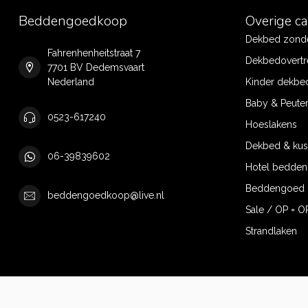
Beddengoedkoop
Overige c
Dekbed zonde
Fahrenhenheitstraat 7
Dekbedovertr
7701 BV Dedemsvaart
Nederland
Kinder dekbe
Baby & Peute
0523-617240
Hoeslakens
Dekbed & ku
06-39839602
Hotel bedde
Beddengoed 
beddengoedkoop@live.nl
Sale / OP = O
Strandlaken