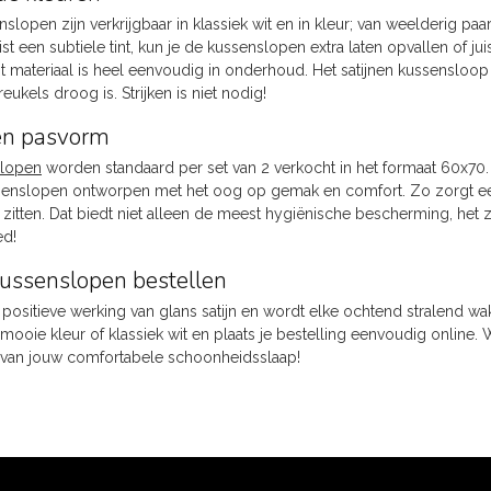
nslopen zijn verkrijgbaar in klassiek wit en in kleur; van weelderig pa
uist een subtiele tint, kun je de kussenslopen extra laten opvallen of
 dit materiaal is heel eenvoudig in onderhoud. Het satijnen kussens
eukels droog is. Strijken is niet nodig!
en pasvorm
slopen
worden standaard per set van 2 verkocht in het formaat 60x70
senslopen ontworpen met het oog op gemak en comfort. Zo zorgt een
t zitten. Dat biedt niet alleen de meest hygiënische bescherming, het
d!
kussenslopen bestellen
 positieve werking van glans satijn en wordt elke ochtend stralend wa
mooie kleur of klassiek wit en plaats je bestelling eenvoudig online. W
 van jouw comfortabele schoonheidsslaap!