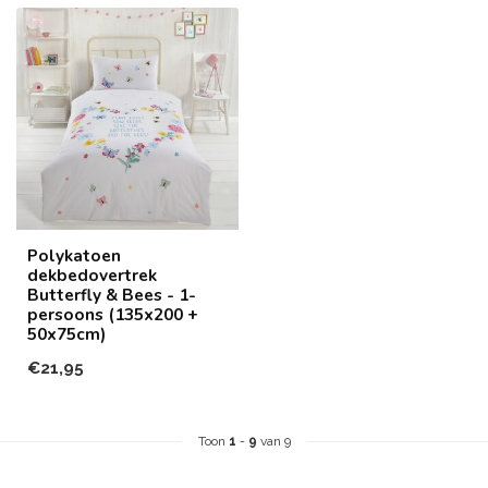
Polykatoen
dekbedovertrek
Butterfly & Bees - 1-
persoons (135x200 +
50x75cm)
€21,95
Toon
1
-
9
van 9