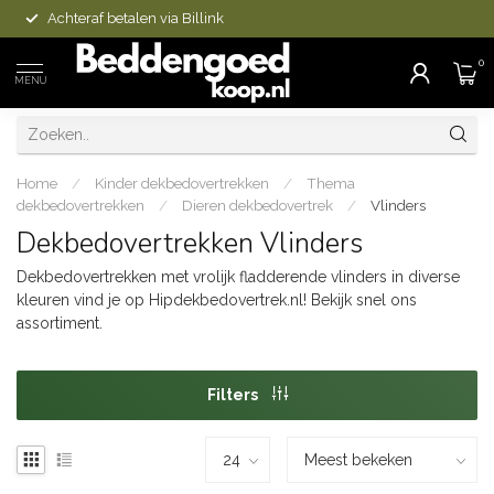
Achteraf betalen via Billink
0
MENU
Home
/
Kinder dekbedovertrekken
/
Thema
dekbedovertrekken
/
Dieren dekbedovertrek
/
Vlinders
Dekbedovertrekken Vlinders
Dekbedovertrekken met vrolijk fladderende vlinders in diverse
kleuren vind je op Hipdekbedovertrek.nl! Bekijk snel ons
assortiment.
Filters