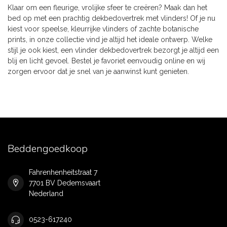
Klaar om een fleurige, vrolijke sfeer te creëren? Maak dan het
bed op met een prachtig dekbedovertrek met vlinders! Of je nu
kiest voor speelse, kleurrijke vlinders of zachte botanische
prints, in onze collectie vind je altijd het ideale ontwerp. Welke
stijl je ook kiest, een vlinder dekbedovertrek bezorgt je altijd een
blij en licht gevoel. Bestel je favoriet eenvoudig online en wij
zorgen ervoor dat je snel van je aanwinst kunt genieten.
Beddengoedkoop
Fahrenhenheitstraat 7
7701 BV Dedemsvaart
Nederland
0523-617240