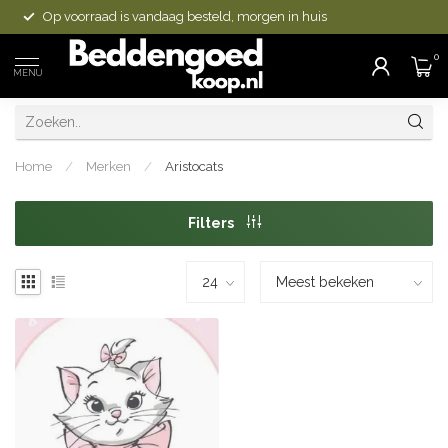
Op voorraad is vandaag besteld, morgen in huis
0
MENU
Home
/
Merken
/
Aristocats
Filters