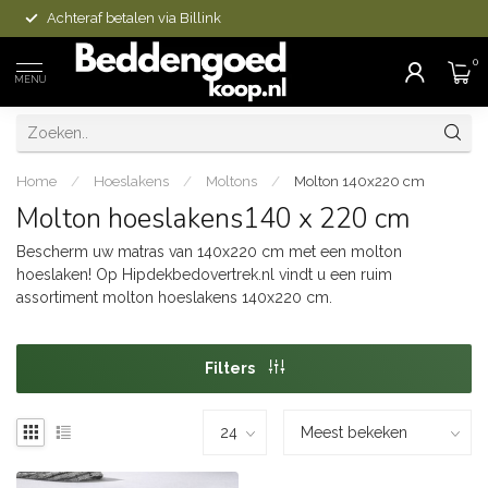
Achteraf betalen via Billink
0
MENU
Home
/
Hoeslakens
/
Moltons
/
Molton 140x220 cm
Molton hoeslakens140 x 220 cm
Bescherm uw matras van 140x220 cm met een molton
hoeslaken! Op Hipdekbedovertrek.nl vindt u een ruim
assortiment molton hoeslakens 140x220 cm.
Filters