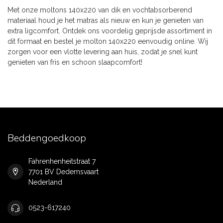
Met onze moltons 140x220 van dik en vochtabsorberend
materiaal houd je het matras als nieuw en kun je genieten van
extra ligcomfort. Ontdek ons voordelig geprijsde assortiment in
dit formaat en bestel je molton 140x220 eenvoudig online. Wij
zorgen voor een vlotte levering aan huis, zodat je snel kunt
genieten van fris en schoon slaapcomfort!
Beddengoedkoop
Fahrenhenheitstraat 7
7701 BV Dedemsvaart
Nederland
0523-617240