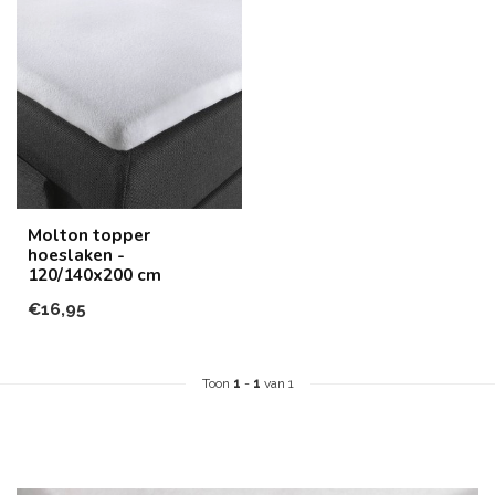
Molton topper
hoeslaken -
120/140x200 cm
€16,95
Toon
1
-
1
van 1