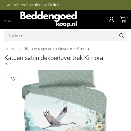
Achteraf betalen via Billink
0
MENU
Home
/
Katoen satijn dekbedovertrek Kimora
Katoen satijn dekbedovertrek Kimora
HIP