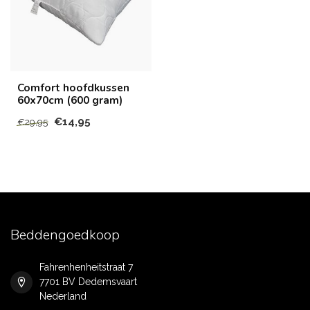
Comfort hoofdkussen
60x70cm (600 gram)
€14,95
€29,95
Beddengoedkoop
Fahrenhenheitstraat 7
7701 BV Dedemsvaart
Nederland