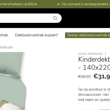
chteraf betalen via Billink
Op voorraad is vandaag besteld,
rtrek
Dekbedovertrek kopen?
Teddy dekbedovertrek 
 60x70 cm
GOOD MORNING
Kinderdek
- 140x22
€31,
€39,95
Ga op avontuur in de
dinosaurussen. Van 
met naam en speels