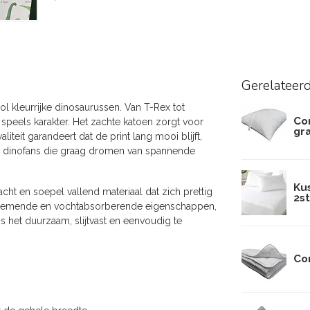
Gerelateer
ol kleurrijke dinosaurussen. Van T-Rex tot
Co
speels karakter. Het zachte katoen zorgt voor
gr
eit garandeert dat de print lang mooi blijft,
ne dinofans die graag dromen van spannende
Ku
cht en soepel vallend materiaal dat zich prettig
2st
 ademende en vochtabsorberende eigenschappen,
is het duurzaam, slijtvast en eenvoudig te
Co