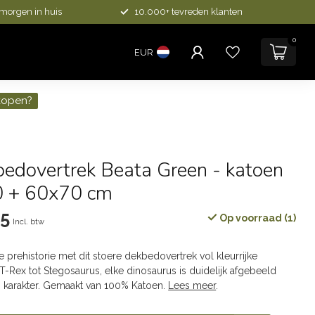
 morgen in huis
10.000+ tevreden klanten
0
EUR
kopen?
bedovertrek Beata Green - katoen
0 + 60x70 cm
95
Op voorraad (1)
Incl. btw
 prehistorie met dit stoere dekbedovertrek vol kleurrijke
T-Rex tot Stegosaurus, elke dinosaurus is duidelijk afgebeeld
 karakter. Gemaakt van 100% Katoen.
Lees meer
.