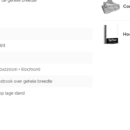
r de gehele breedte
Co
Ho
Wit
40x220cm + 60x70cm)
strook over gehele breedte
op lage stand