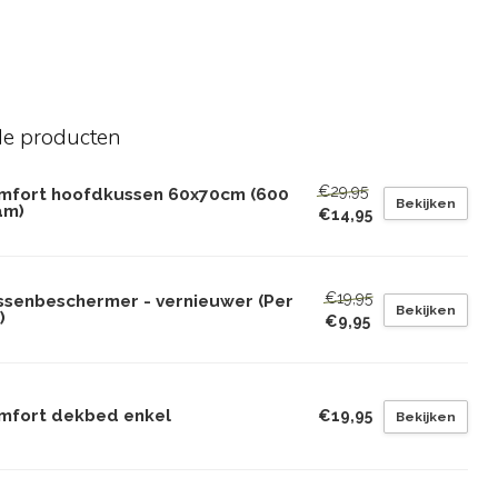
de producten
€29,95
mfort hoofdkussen 60x70cm (600
Bekijken
am)
€14,95
€19,95
ssenbeschermer - vernieuwer (Per
Bekijken
)
€9,95
mfort dekbed enkel
€19,95
Bekijken