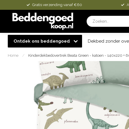
Gratis verzending vanaf €60
A
Ontdek ons beddengoed
Dekbed zonder ove
Home
/
Kinderdekbedovertrek Beata Green - katoen - 140x220 +