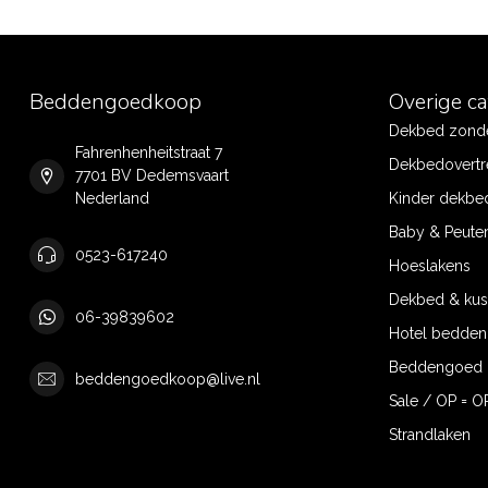
Beddengoedkoop
Overige c
Dekbed zonde
Fahrenhenheitstraat 7
Dekbedovertr
7701 BV Dedemsvaart
Nederland
Kinder dekbe
Baby & Peute
0523-617240
Hoeslakens
Dekbed & ku
06-39839602
Hotel bedde
Beddengoed 
beddengoedkoop@live.nl
Sale / OP = O
Strandlaken