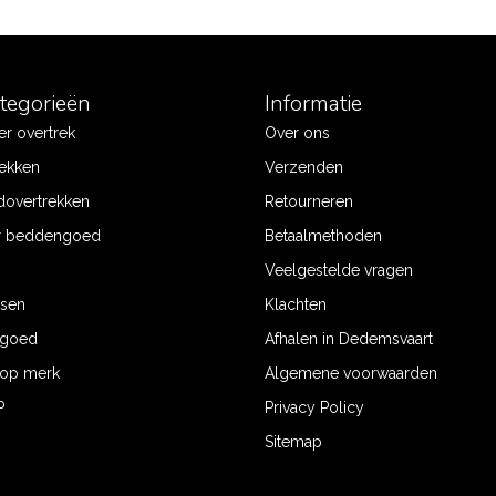
ategorieën
Informatie
r overtrek
Over ons
ekken
Verzenden
dovertrekken
Retourneren
r beddengoed
Betaalmethoden
Veelgestelde vragen
ssen
Klachten
ngoed
Afhalen in Dedemsvaart
op merk
Algemene voorwaarden
P
Privacy Policy
Sitemap