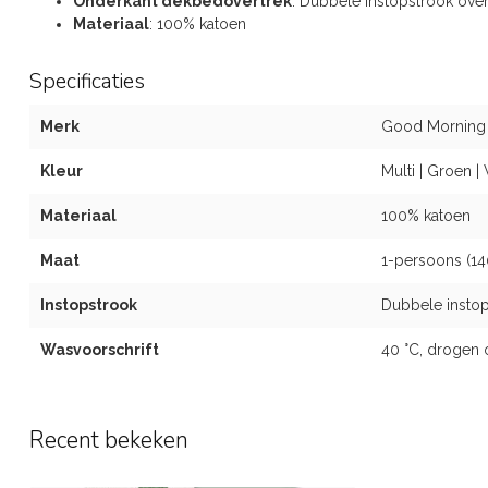
Onderkant dekbedovertrek
: Dubbele instopstrook ove
Materiaal
: 100% katoen
Specificaties
Merk
Good Morning
Kleur
Multi | Groen | 
Materiaal
100% katoen
Maat
1-persoons (1
Instopstrook
Dubbele instop
Wasvoorschrift
40 °C, drogen 
Recent bekeken