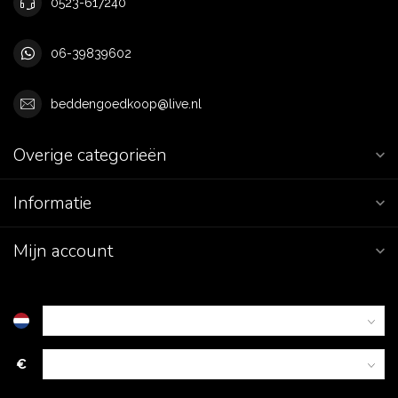
0523-617240
06-39839602
beddengoedkoop@live.nl
Overige categorieën
Informatie
Mijn account
€