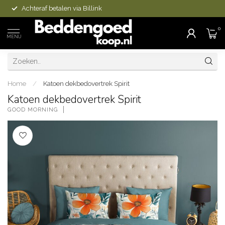
Achteraf betalen via Billink
0
MENU
Home
/
Katoen dekbedovertrek Spirit
Katoen dekbedovertrek Spirit
GOOD MORNING