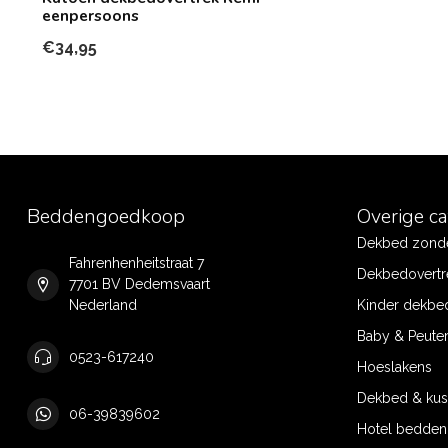
eenpersoons
€34,95
Beddengoedkoop
Overige c
Dekbed zonde
Fahrenhenheitstraat 7
Dekbedovertr
7701 BV Dedemsvaart
Nederland
Kinder dekbe
Baby & Peute
0523-617240
Hoeslakens
Dekbed & ku
06-39839602
Hotel bedde