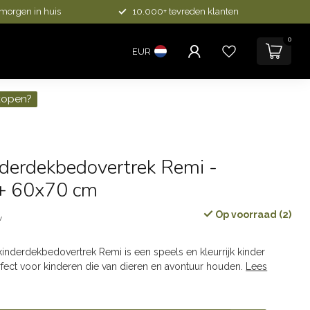
 morgen in huis
10.000+ tevreden klanten
0
EUR
kopen?
nderdekbedovertrek Remi -
+ 60x70 cm
Op voorraad (2)
w
nderdekbedovertrek Remi is een speels en kleurrijk kinder
fect voor kinderen die van dieren en avontuur houden.
Lees