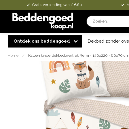
Gratis verzending vanaf €60
A
Ontdek ons beddengoed
Dekbed zonder ove
Home
/
Katoen kinderdekbedovertrek Remi - 140x220 + 60x70 c