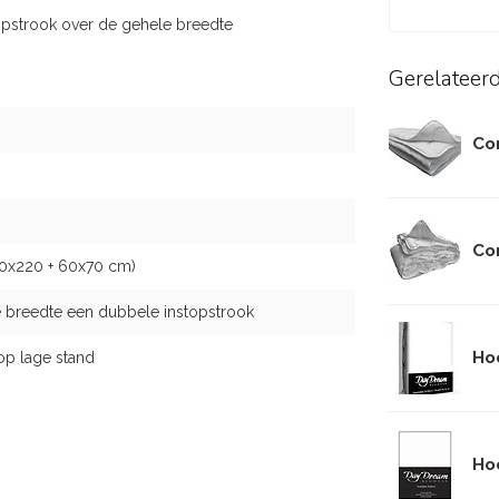
opstrook over de gehele breedte
Gerelateer
Co
Co
40x220 + 60x70 cm)
 breedte een dubbele instopstrook
Ho
op lage stand
Ho