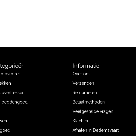
ategorieën
Informatie
r overtrek
Over ons
ekken
Verzenden
dovertrekken
Retourneren
r beddengoed
Betaalmethoden
Veelgestelde vragen
ssen
Klachten
ngoed
Afhalen in Dedemsvaart