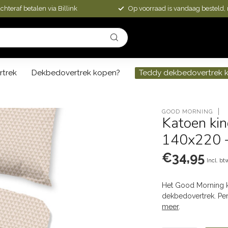
chteraf betalen via Billink
Op voorraad is vandaag besteld,
rtrek
Dekbedovertrek kopen?
Teddy dekbedovertrek 
m
GOOD MORNING
Katoen ki
140x220 
€34,95
Incl. bt
Het Good Morning ki
dekbedovertrek. Per
meer
.