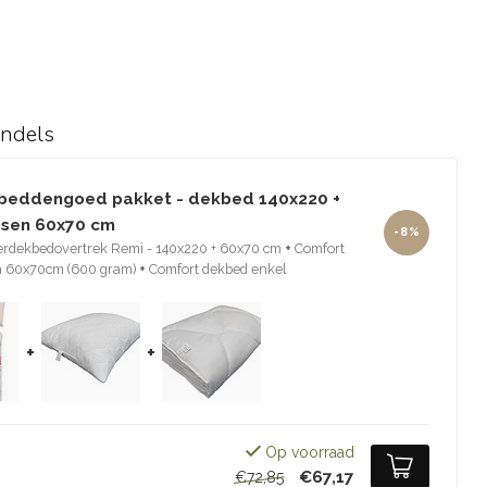
undels
beddengoed pakket - dekbed 140x220 +
sen 60x70 cm
-8%
erdekbedovertrek Remi - 140x220 + 60x70 cm
+
Comfort
 60x70cm (600 gram)
+
Comfort dekbed enkel
+
+
Op voorraad
€67,17
€72,85