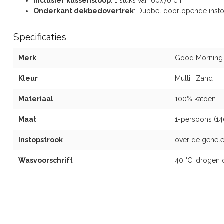
Inclusief kussensloop
: 1 stuks van 60x70 cm
Onderkant dekbedovertrek
: Dubbel doorlopende inst
Specificaties
Merk
Good Morning
Kleur
Multi | Zand
Materiaal
100% katoen
Maat
1-persoons (1
Instopstrook
over de gehele
Wasvoorschrift
40 °C, drogen 