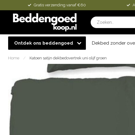
Gratis verzending vanaf €60
A
Ontdek ons beddengoed
Dekbed zonder ove
Home
/
Katoen satijn dekbedovertrek uni olijf groen