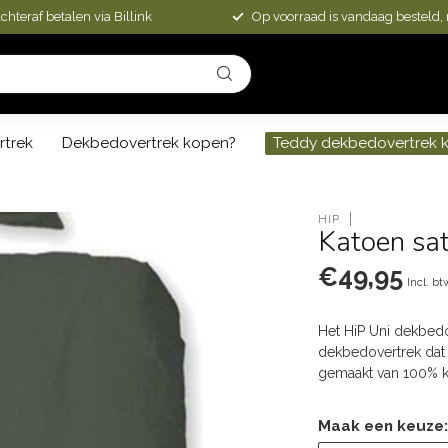
chteraf betalen via Billink
Op voorraad is vandaag besteld,
rtrek
Dekbedovertrek kopen?
Teddy dekbedovertrek 
HIP
Katoen sat
€49,95
Incl. bt
Het HiP Uni dekbedov
dekbedovertrek dat 
gemaakt van 100% ka
Maak een keuze