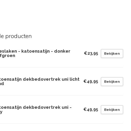
de producten
eslaken - katoensatijn - donker
€23,95
Bekijken
jfgroen
oensatijn dekbedovertrek uni licht
€49,95
Bekijken
nd
toensatijn dekbedovertrek uni -
€49,95
Bekijken
y