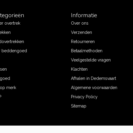
ategorieën
Informatie
r overtrek
Over ons
ekken
Verzenden
dovertrekken
Retourneren
r beddengoed
Betaalmethoden
Veelgestelde vragen
ssen
Klachten
ngoed
Afhalen in Dedemsvaart
op merk
Algemene voorwaarden
P
Privacy Policy
Sitemap