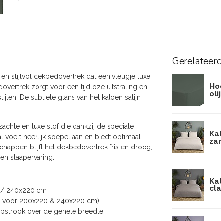
Gerelateer
 en stijlvol dekbedovertrek dat een vleugje luxe
Ho
overtrek zorgt voor een tijdloze uitstraling en
oli
jlen. De subtiele glans van het katoen satijn
achte en luxe stof die dankzij de speciale
Kat
l voelt heerlijk soepel aan en biedt optimaal
za
ppen blijft het dekbedovertrek fris en droog,
en slaapervaring.
Ka
cla
 / 240x220 cm
st. voor 200x220 & 240x220 cm)
opstrook over de gehele breedte