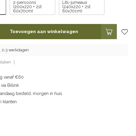
2-persoons
Lits-jumeaux
(200x220 + 2st
(240x220 + 2st
60x70cm)
60x70cm)
Toevoegen aan winkelwagen
g. 2-3 werkdagen
lijken
ng vanaf €60
via Billink
vandaag besteld, morgen in huis
n klanten