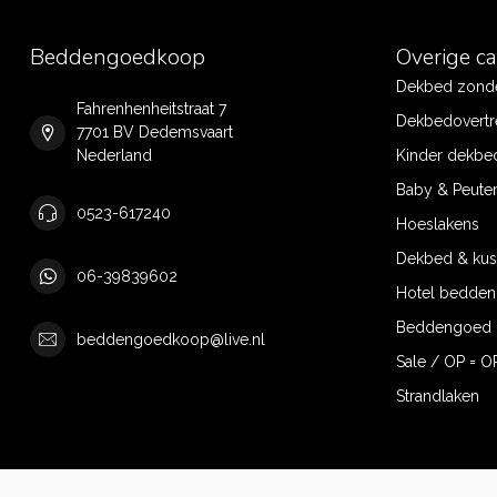
Beddengoedkoop
Overige c
Dekbed zonde
Fahrenhenheitstraat 7
Dekbedovertr
7701 BV Dedemsvaart
Nederland
Kinder dekbe
Baby & Peute
0523-617240
Hoeslakens
Dekbed & ku
06-39839602
Hotel bedde
Beddengoed 
beddengoedkoop@live.nl
Sale / OP = O
Strandlaken