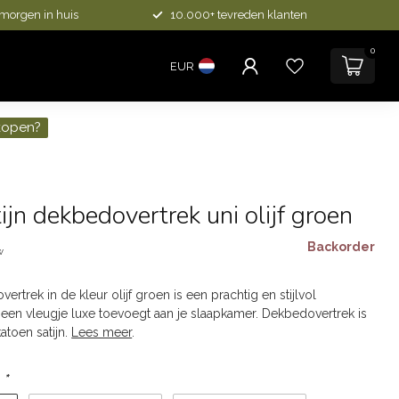
 morgen in huis
10.000+ tevreden klanten
0
EUR
kopen?
ijn dekbedovertrek uni olijf groen
Backorder
w
ertrek in de kleur olijf groen is een prachtig en stijlvol
een vleugje luxe toevoegt aan je slaapkamer. Dekbedovertrek is
toen satijn.
Lees meer
.
:
*