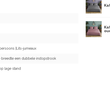
Kat
Ka
ou
persoons |Lits-jumeaux
 breedte een dubbele instopstrook
op lage stand