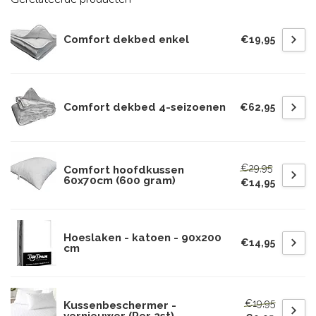
Comfort dekbed enkel
€19,95
Comfort dekbed 4-seizoenen
€62,95
€29,95
Comfort hoofdkussen
60x70cm (600 gram)
€14,95
Hoeslaken - katoen - 90x200
€14,95
cm
€19,95
Kussenbeschermer -
vernieuwer (Per 2st)