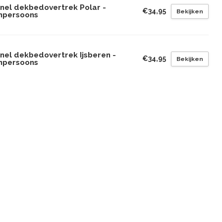
anel dekbedovertrek Polar -
€34,95
Bekijken
npersoons
anel dekbedovertrek Ijsberen -
€34,95
Bekijken
npersoons