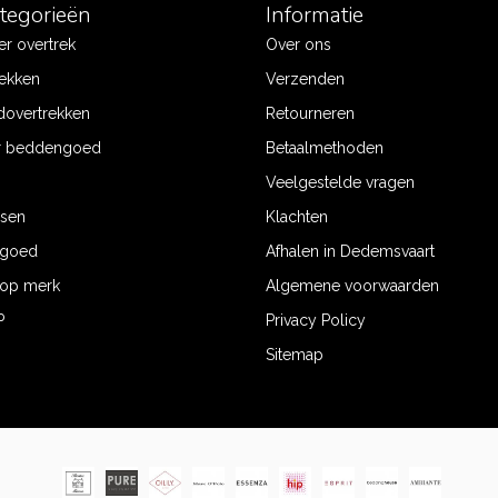
ategorieën
Informatie
r overtrek
Over ons
ekken
Verzenden
dovertrekken
Retourneren
r beddengoed
Betaalmethoden
Veelgestelde vragen
ssen
Klachten
ngoed
Afhalen in Dedemsvaart
op merk
Algemene voorwaarden
P
Privacy Policy
Sitemap