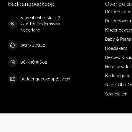
Beddengoedkoop
Overige c
Dekbed zonde
Fahrenhenheitstraat 7
Dekbedovertr
7701 BV Dedemsvaart
Nederland
Kinder dekbe
Baby & Peute
0523-617240
Hoeslakens
Dekbed & ku
06-39839602
Hotel bedde
Beddengoed 
beddengoedkoop@live.nl
Sale / OP = O
Strandlaken