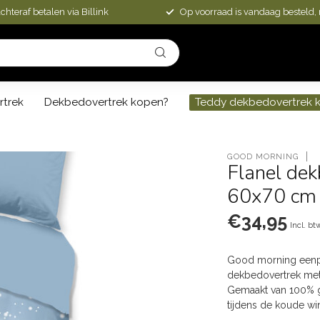
chteraf betalen via Billink
Op voorraad is vandaag besteld,
rtrek
Dekbedovertrek kopen?
Teddy dekbedovertrek 
GOOD MORNING
Flanel de
60x70 cm
€34,95
Incl. bt
Good morning eenpe
dekbedovertrek met e
Gemaakt van 100% ge
tijdens de koude w