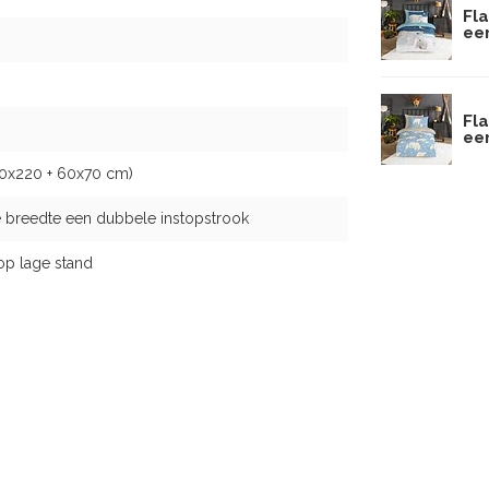
Fl
ee
Fl
ee
40x220 + 60x70 cm)
 breedte een dubbele instopstrook
op lage stand