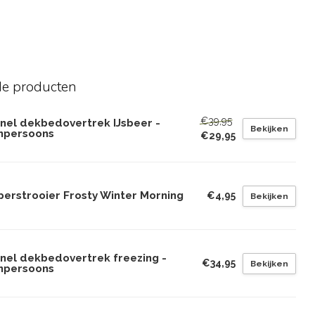
de producten
€39,95
anel dekbedovertrek IJsbeer -
Bekijken
npersoons
€29,95
perstrooier Frosty Winter Morning
€4,95
Bekijken
anel dekbedovertrek freezing -
€34,95
Bekijken
npersoons