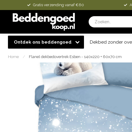
Gratis verzending vanaf €60
A
Ontdek ons beddengoed
Dekbed zonder ove
Home
/
Flanel dekbedovertrek Esben - 140x220 + 60x70 cm