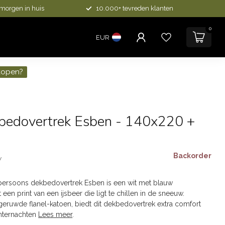
 morgen in huis
10.000+ tevreden klanten
0
EUR
kopen?
kbedovertrek Esben - 140x220 +
Backorder
w
rsoons dekbedovertrek Esben is een wit met blauw
en print van een ijsbeer die ligt te chillen in de sneeuw.
ruwde flanel-katoen, biedt dit dekbedovertrek extra comfort
internachten
Lees meer
.