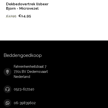
Dekbedovertrek IJsbeer
Bjorn - Microvezel
€14,95
€27,95
Beddengoedkoop
Fahrenhenheitstraat 7
7701 BV Dedemsvaart
Nederland
0523-617240
06-39839602