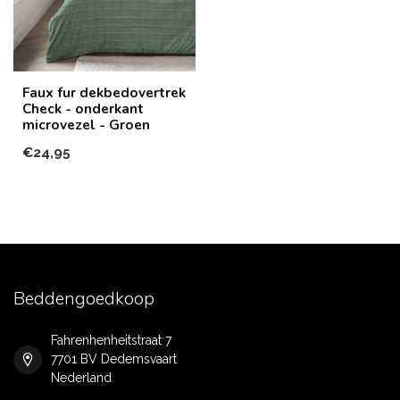
Faux fur dekbedovertrek
Check - onderkant
microvezel - Groen
€24,95
Beddengoedkoop
Fahrenhenheitstraat 7
7701 BV Dedemsvaart
Nederland