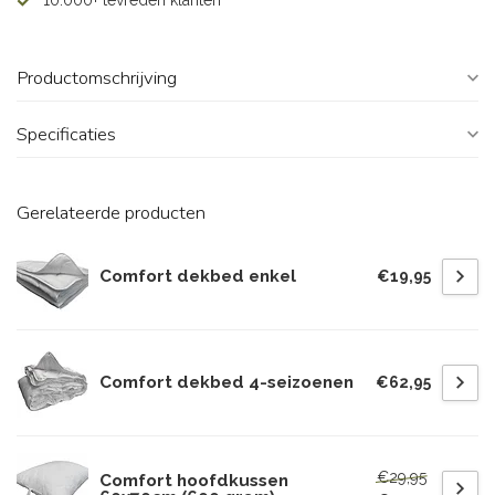
10.000+ tevreden klanten
Productomschrijving
Specificaties
Gerelateerde producten
Comfort dekbed enkel
€19,95
Comfort dekbed 4-seizoenen
€62,95
€29,95
Comfort hoofdkussen