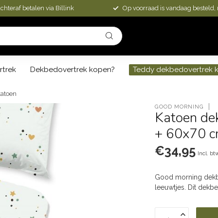
chteraf betalen via Billink
Op voorraad is vandaag besteld,
rtrek
Dekbedovertrek kopen?
Teddy dekbedovertrek 
katoen
GOOD MORNING
Katoen de
+ 60x70 c
€34,95
Incl. bt
Good morning dekbe
leeuwtjes. Dit dekb