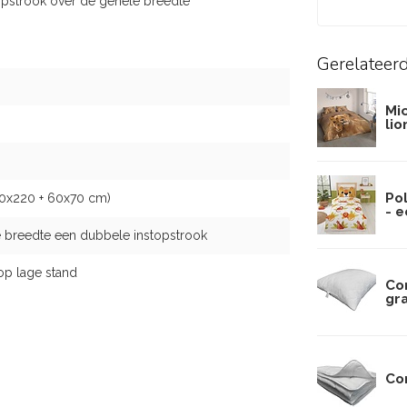
opstrook over de gehele breedte
Gerelateer
Mi
lio
Po
40x220 + 60x70 cm)
- 
 breedte een dubbele instopstrook
op lage stand
Co
gr
Co