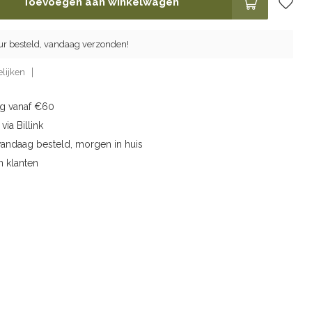
Toevoegen aan winkelwagen
ur besteld, vandaag verzonden!
lijken
ng vanaf €60
via Billink
vandaag besteld, morgen in huis
n klanten