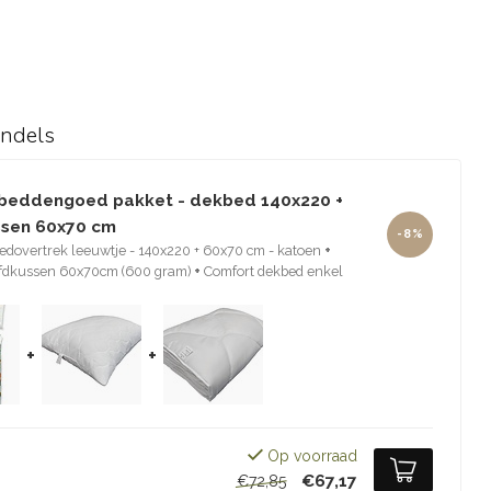
undels
beddengoed pakket - dekbed 140x220 +
sen 60x70 cm
-8%
edovertrek leeuwtje - 140x220 + 60x70 cm - katoen
+
fdkussen 60x70cm (600 gram)
+
Comfort dekbed enkel
+
+
Op voorraad
€67,17
€72,85