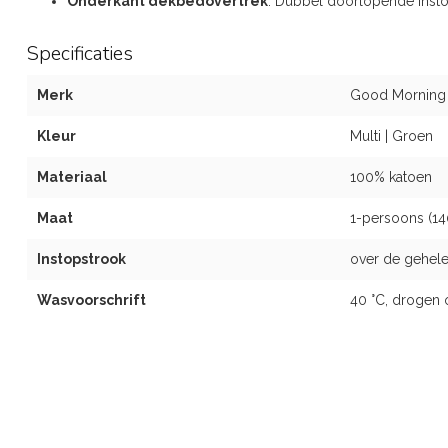
Onderkant dekbedovertrek
: Dubbel doorlopende inst
Specificaties
Merk
Good Morning
Kleur
Multi | Groen
Materiaal
100% katoen
Maat
1-persoons (1
Instopstrook
over de gehele
Wasvoorschrift
40 °C, drogen 