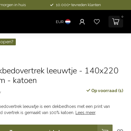
 morgen in huis
10.000+ tevreden klanten
0
EUR
kopen?
kbedovertrek leeuwtje - 140x220
m - katoen
Op voorraad (1)
w
dovertrek leeuwtje is een dekbedhoes met een print van
ed overtrek is gemaakt van 100% katoen.
Lees meer
.