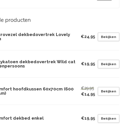
de producten
crovezel dekbedovertrek Lovely
€24,95
Bekijken
n
lykatoen dekbedovertrek Wild cat
€19,95
Bekijken
eenpersoons
€29,95
mfort hoofdkussen 60x70cm (600
Bekijken
am)
€14,95
mfort dekbed enkel
€19,95
Bekijken