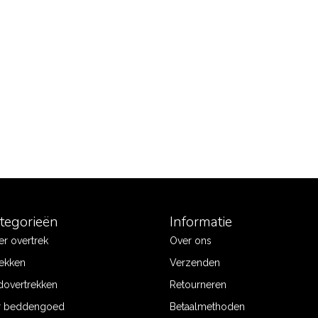
ategorieën
Informatie
r overtrek
Over ons
ekken
Verzenden
dovertrekken
Retourneren
r beddengoed
Betaalmethoden