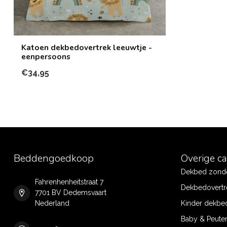
Katoen dekbedovertrek leeuwtje -
eenpersoons
€34,95
Beddengoedkoop
Overige c
Dekbed zonde
Fahrenhenheitstraat 7
Dekbedovertr
7701 BV Dedemsvaart
Nederland
Kinder dekbe
Baby & Peute