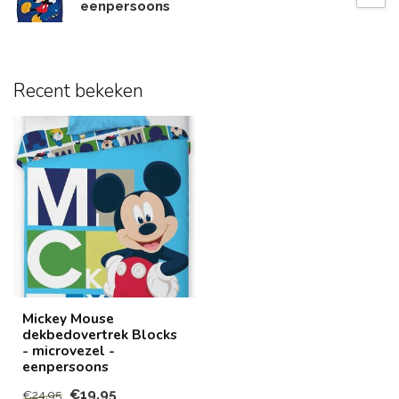
eenpersoons
Recent bekeken
Mickey Mouse
dekbedovertrek Blocks
- microvezel -
eenpersoons
€19,95
€24,95