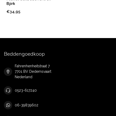
Bjirk
€34,95
Beddengoedkoop
Fahrenhenheitstraat 7
7701 BV Dedemsvaart
Nederland
0523-617240
06-39839602