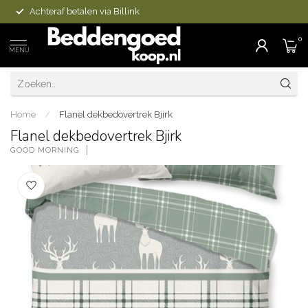
Achteraf betalen via Billink
0
MENU
Home
/
Flanel dekbedovertrek Bjirk
Flanel dekbedovertrek Bjirk
GOOD MORNING