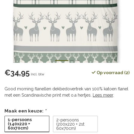
€34,95
Op voorraad (2)
Incl. btw
Good morning flanellen dekbedovertrek van 100% katoen flanel
met een Scandinavische print met o.a hertjes.
Lees meer
.
Maak een keuze:
*
1-persoons
2-persoons
(140x220 +
(200x220 + 2st
60x70cm)
60x70cm)