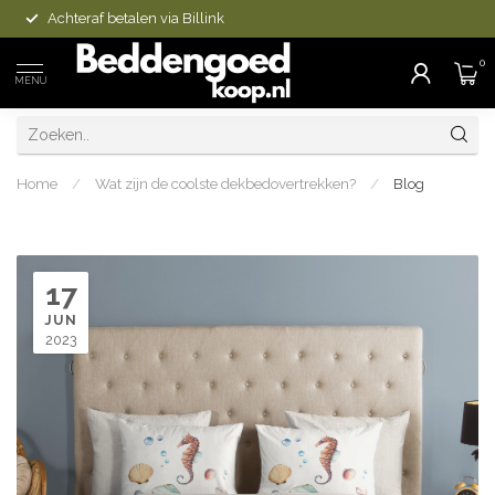
Achteraf betalen via Billink
0
MENU
Home
/
Wat zijn de coolste dekbedovertrekken?
/
Blog
17
JUN
2023