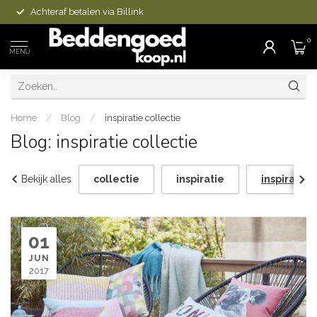
Achteraf betalen via Billink
0
MENU
Home
/
Blog
/
inspiratie collectie
Blog: inspiratie collectie
Bekijk alles
collectie
inspiratie
inspiratie 
01
JUN
2017