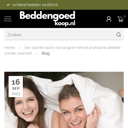
Achteraf betalen via Billink
0
MENU
Home
/
Een zachte nacht voor je gast met het praktische dekbed
zonder overtrek!
/
Blog
16
SEP
2023