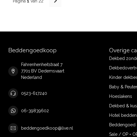
Pagina
1
van 22
Beddengoedkoop
Overige c
Dekbed zonde
Fahrenhenheitstraat 7
Dekbedovertr
7701 BV Dedemsvaart
Nederland
Kinder dekbe
Baby & Peute
0523-617240
Hoeslakens
Dekbed & ku
06-39839602
Hotel bedde
Beddengoed 
beddengoedkoop@live.nl
Sale / OP = O