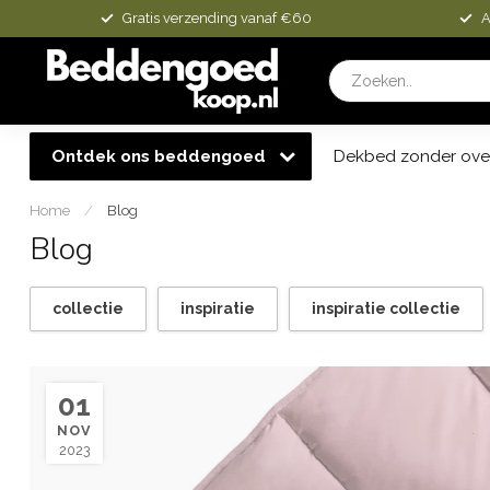
Gratis verzending vanaf €60
A
Ontdek ons beddengoed
Dekbed zonder ove
Home
/
Blog
Blog
collectie
inspiratie
inspiratie collectie
01
NOV
2023