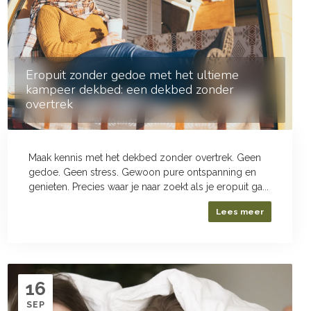
Eropuit zonder gedoe met het ultieme
kampeer dekbed: een dekbed zonder
overtrek
Maak kennis met het dekbed zonder overtrek. Geen
gedoe. Geen stress. Gewoon pure ontspanning en
genieten. Precies waar je naar zoekt als je eropuit ga...
Lees meer
16
SEP