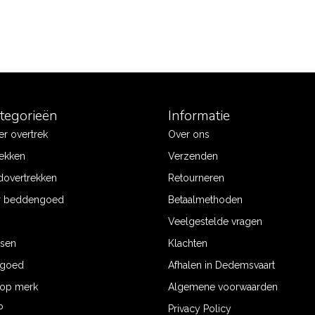
ategorieën
Informatie
r overtrek
Over ons
ekken
Verzenden
dovertrekken
Retourneren
r beddengoed
Betaalmethoden
Veelgestelde vragen
ssen
Klachten
ngoed
Afhalen in Dedemsvaart
op merk
Algemene voorwaarden
P
Privacy Policy