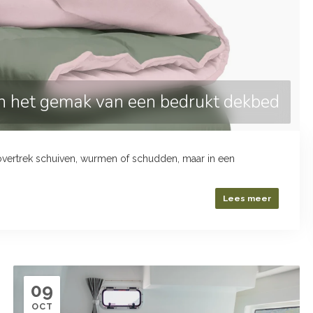
en het gemak van een bedrukt dekbed
overtrek schuiven, wurmen of schudden, maar in een
Lees meer
09
OCT