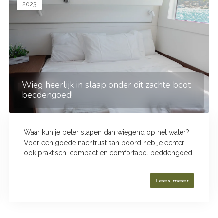
2023
Wieg heerlijk in slaap onder dit zachte boot
beddengoed!
Waar kun je beter slapen dan wiegend op het water?
Voor een goede nachtrust aan boord heb je echter
ook praktisch, compact én comfortabel beddengoed
...
Lees meer