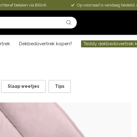
chteraf betalen via Billink
Op voorraad is vandaag besteld,
rtrek
Dekbedovertrek kopen?
Teddy dekbedovertrek 
Slaap weetjes
Tips