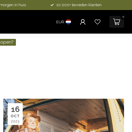
 morgen in huis
10.000+ tevreden klanten
0
EUR
kopen?
16
OCT
2023