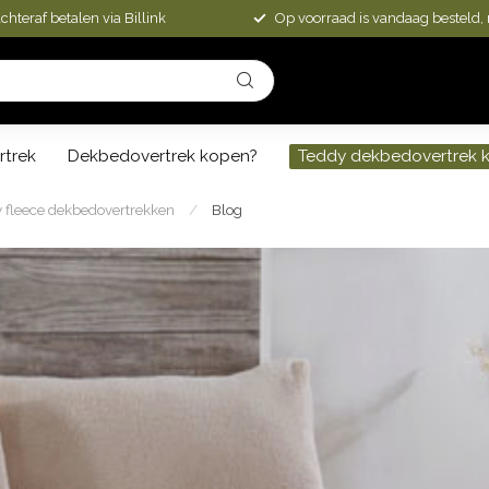
chteraf betalen via Billink
Op voorraad is vandaag besteld,
rtrek
Dekbedovertrek kopen?
Teddy dekbedovertrek 
dy fleece dekbedovertrekken
/
Blog