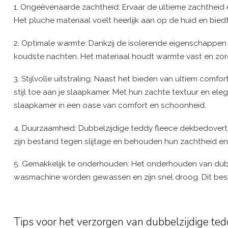
1. Ongeëvenaarde zachtheid: Ervaar de ultieme zachtheid 
Het pluche materiaal voelt heerlijk aan op de huid en b
2. Optimale warmte: Dankzij de isolerende eigenschappen va
koudste nachten. Het materiaal houdt warmte vast en zo
3. Stijlvolle uitstraling: Naast het bieden van ultiem com
stijl toe aan je slaapkamer. Met hun zachte textuur en ele
slaapkamer in een oase van comfort en schoonheid.
4. Duurzaamheid: Dubbelzijdige teddy fleece dekbedover
zijn bestand tegen slijtage en behouden hun zachtheid en 
5. Gemakkelijk te onderhouden: Het onderhouden van dubb
wasmachine worden gewassen en zijn snel droog. Dit besp
Tips voor het verzorgen van dubbelzijdige te