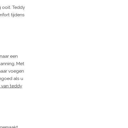
 ooit. Teddy
fort tijdens
 naar een
panning. Met
 maar voegen
ngoed als u
 van teddy
s gemaakt