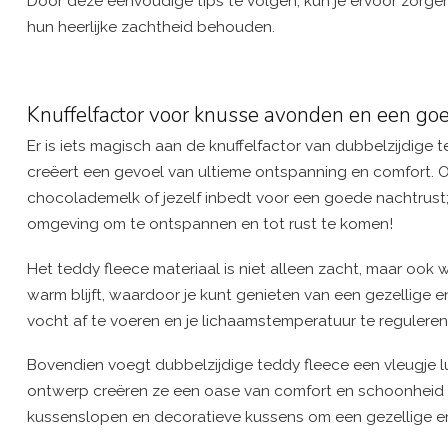
Door deze eenvoudige tips te volgen, kun je ervoor zorg
hun heerlijke zachtheid behouden.
Knuffelfactor voor knusse avonden en een go
Er is iets magisch aan de knuffelfactor van dubbelzijdige 
creëert een gevoel van ultieme ontspanning en comfort. O
chocolademelk of jezelf inbedt voor een goede nachtrust
omgeving om te ontspannen en tot rust te komen!
Het teddy fleece materiaal is niet alleen zacht, maar ook 
warm blijft, waardoor je kunt genieten van een gezellige
vocht af te voeren en je lichaamstemperatuur te reguleren
Bovendien voegt dubbelzijdige teddy fleece een vleugje lu
ontwerp creëren ze een oase van comfort en schoonheid i
kussenslopen en decoratieve kussens om een ​​gezellige en