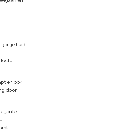
meegaan en
egen je huid
rfecte
tapt en ook
ing door
elegante
e
omt.