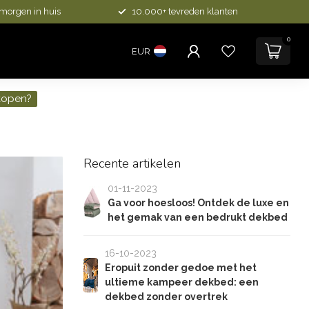
 morgen in huis
10.000+ tevreden klanten
0
EUR
kopen?
Recente artikelen
01-11-2023
Ga voor hoesloos! Ontdek de luxe en
het gemak van een bedrukt dekbed
16-10-2023
Eropuit zonder gedoe met het
ultieme kampeer dekbed: een
dekbed zonder overtrek