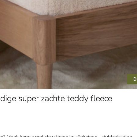
D
jdige super zachte teddy fleece