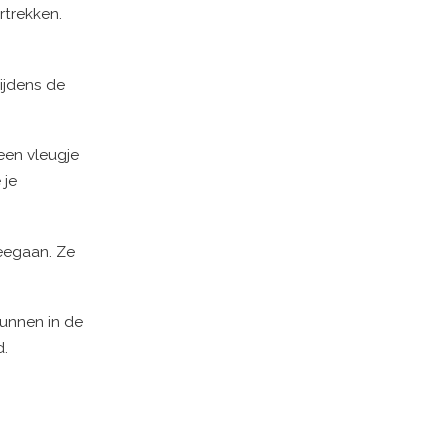
rtrekken.
tijdens de
een vleugje
 je
eegaan. Ze
unnen in de
d.