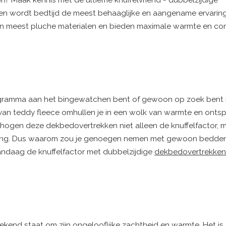
len? Maak kennis met de ultieme knuffelvriend - dubbelzijdige
n wordt bedtijd de meest behaaglijke en aangename ervaring
n meest pluche materialen en bieden maximale warmte en com
programma aan het bingewatchen bent of gewoon op zoek bent
an teddy fleece omhullen je in een wolk van warmte en onts
rhogen deze dekbedovertrekken niet alleen de knuffelfactor,
chting. Dus waarom zou je genoegen nemen met gewoon bedde
andaag de knuffelfactor met dubbelzijdige
dekbedovertrekken
bekend staat om zijn ongelooflijke zachtheid en warmte. Het i