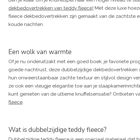
Ben je klaar om je knuffelspel naar een hoger niveau te til
dekbedovertrekken van teddy fleece!
Met deze luxe hoeze
fleece dekbedovertrekken zijn gemaakt van de zachtste e
koude nachten.
Een wolk van warmte
Of je nu onderuitzakt met een goed boek, je favoriete 
goede nachtrust, deze dubbelzijdige dekbedovertrekken v
hun onweerstaanbaar zachte textuur en stijlvol design ve
ze ook een vleugje elegantie toe aan je slaapkamerinri
kunt genieten van de ultieme knuffelsensatie? Ontketen v
fleece
.
Wat is dubbelzijdige teddy fleece?
Dubbelzijdige teddy fleece is een speciaal materiaal dat 