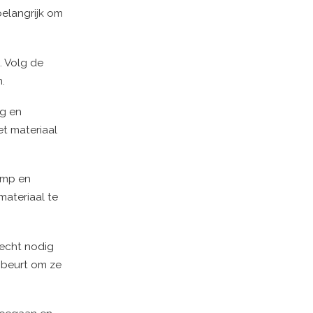
belangrijk om
. Volg de
.
ng en
et materiaal
imp en
materiaal te
 echt nodig
gbeurt om ze