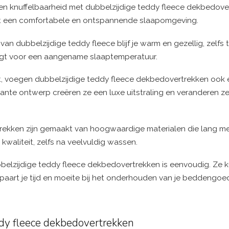
en knuffelbaarheid met dubbelzijdige teddy fleece dekbedove
iedt een comfortabele en ontspannende slaapomgeving.
n dubbelzijdige teddy fleece blijf je warm en gezellig, zelfs 
rgt voor een aangename slaaptemperatuur.
fort, voegen dubbelzijdige teddy fleece dekbedovertrekken ook 
gante ontwerp creëren ze een luxe uitstraling en veranderen ze
trekken zijn gemaakt van hoogwaardige materialen die lang m
kwaliteit, zelfs na veelvuldig wassen.
elzijdige teddy fleece dekbedovertrekken is eenvoudig. Ze k
aart je tijd en moeite bij het onderhouden van je beddengoe
ddy fleece dekbedovertrekken