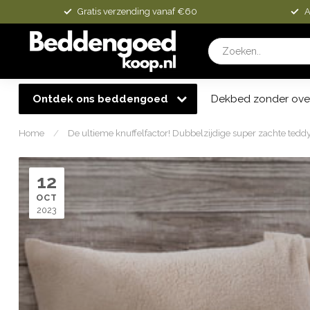
Gratis verzending vanaf €60
A
Ontdek ons beddengoed
Dekbed zonder ove
Home
/
De ultieme knuffelfactor! Dubbelzijdige super zachte ted
12
OCT
2023