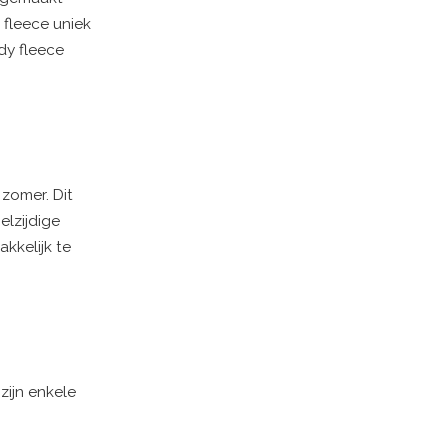
 fleece uniek
dy fleece
zomer. Dit
elzijdige
kkelijk te
zijn enkele