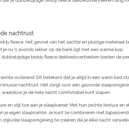
en dat je dubbelzijdige teddy fleece dekbedovertrekken lang 
ede nachtrust
teddy fleece. Het gevoel van het zachte en pluizige materiaal t
f je nu 's avonds lekker op de bank ligt met een warme kop
; dubbelzijdige teddy fleece dekbedovertrekken bieden de pe
warmte-isolerend. Dit betekent dat je altijd in een warm bed s
 en knusse nachtrust. Het zorgt voor een gezonde slaapomgev
, waardoor je de hele nacht comfortabel kunt slapen.
xe en stijl toe aan je slaapkamer. Met hun zachte textuur en 
n je eigen slaapruimte. Je kunt ze combineren met bijpassend
 stijlvolle slaapomgeving te creëren die je elke nacht verwelk