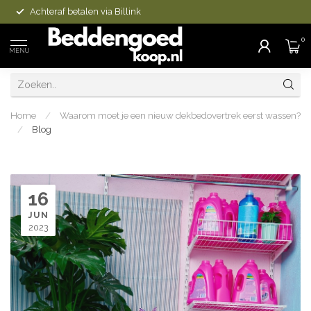
Achteraf betalen via Billink
0
MENU
Home
/
Waarom moet je een nieuw dekbedovertrek eerst wassen?
/
Blog
16
JUN
2023