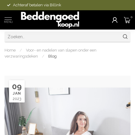
Achteraf betalen via Billink
0
MENU
Home
/
Voor- en nadelen van slapen onder een
verzwaringsdeken
/
Blog
09
JAN
2023