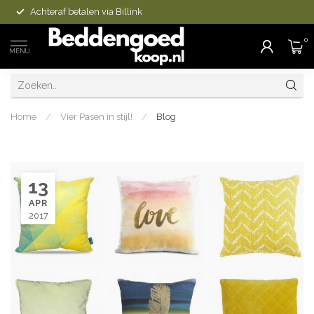
Achteraf betalen via Billink
0
MENU
Home
/
Vier Pasen in stijl!
/
Blog
13
APR
2017