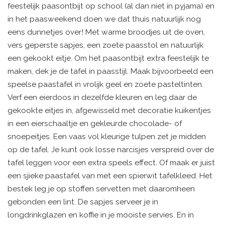
feestelijk paasontbijt op school (al dan niet in pyjama) en
in het paasweekend doen we dat thuis natuurlijk nog
eens dunnetjes over! Met warme broodjes uit de oven,
vers geperste sapjes, een zoete paasstol en natuurlijk
een gekookt eitje. Om het paasontbijt extra feestelijk te
maken, dek je de tafel in paasstijl. Maak bijvoorbeeld een
speelse paastafel in vrolijk geel en zoete pasteltinten.
Verf een eierdoos in dezelfde kleuren en leg daar de
gekookte eitjes in, afgewisseld met decoratie kuikentjes
in een eierschaaltje en gekleurde chocolade- of
snoepeitjes. Een vaas vol kleurige tulpen zet je midden
op de tafel. Je kunt ook losse narcisjes verspreid over de
tafel leggen voor een extra speels effect. Of maak er juist
een sjieke paastafel van met een spierwit tafelkleed. Het
bestek leg je op stoffen servetten met daaromheen
gebonden een lint. De sapjes serveer je in
longdrinkglazen en koffie in je mooiste servies. En in