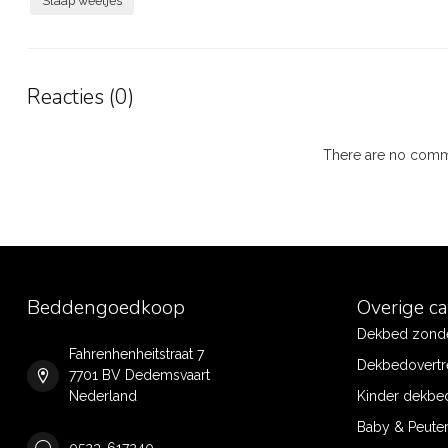
Slaap weetjes
Reacties (0)
There are no comme
Beddengoedkoop
Overige c
Dekbed zonde
Fahrenhenheitstraat 7
Dekbedovertr
7701 BV Dedemsvaart
Nederland
Kinder dekbe
Baby & Peute
0523-617240