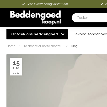
Gratis verzending vanaf €60
A
Ontdek ons beddengoed
Dekbed zonder ove
Home
/
To snooze or not to snooze...
/
Blog
15
AUG
2017