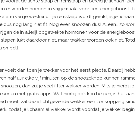
je vooral de lichte slaap en remslaap en bereid je lichaam zic
gt en er worden hormonen vrijgemaakt voor een energieboost. T
e alarm van je wekker uit je remslaap wordt gerukt, is je lichaa
 dus nog lang niet fit. Nog even snoozen dus! Alleen… zo word
krijgen de in allerijl opgewekte hormonen voor de energieboos
apen lukt daardoor niet, maar wakker worden ook niet. Totd
trompelt.
der voelt dan toen je wekker voor het eerst piepte. Daarbij he
n half uur elke vijf minuten op de snoozeknop kunnen rammen.
noozen, dan zul je veel fitter wakker worden. Mits je hierbij je 
erekenen met gratis apps. Wat hierbij ook kan helpen, is het aa
 bed moet, zal deze lichtgevende wekker een zonsopgang simul
 werk, zodat je lichaam al wakker wordt voordat je wekker begin