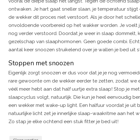
vooral de diepe slaap het langst. Tegen de ochtend slaap 
ontwaken. Je hart gaat sneller slaan, je temperatuur stij
de wekker dit proces niet verstoort. Als je door het schell
onvoldoende voorbereid op het wakker worden. Je voelt je
nog verder verstoord. Doordat je weer in slaap dommelt, 
gezelschap van slaaphormonen. Geen goede combi. Echt sl
aantal keer snoozen struikelend over je wallen je bed uit s
Stoppen met snoozen
Eigenlijk zorgt snoozen er dus voor dat je je nog vermoei
rare gewoonte om de wekker eerder te zetten, zodat we ee
véél meer hebt aan dat half uurtje extra slaap! Stop je met s
slaapcyclus volgt, natuurlijk. Die kun je heel eenvoudig b
een wekker met wake-up light. Een halfuur voordat je uit
natuurlijke licht zet je innerlijke slaap-waakritme aan het
Zo stap je elke ochtend een stuk fitter je bed uit!