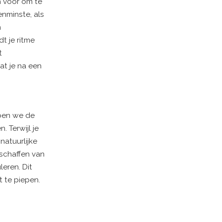
h voor om te
enminste, als
m
t je ritme
t
at je na een
bben we de
 Terwijl je
natuurlijke
nschaffen van
eren. Dit
t te piepen.