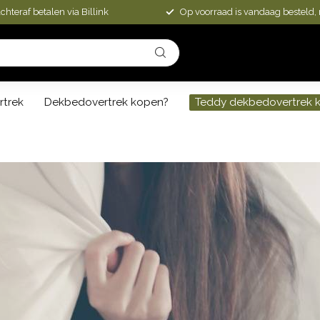
chteraf betalen via Billink
Op voorraad is vandaag besteld,
rtrek
Dekbedovertrek kopen?
Teddy dekbedovertrek 