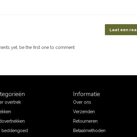
Laat een rea
nts yet, be the first one to comment
ategorieën
Informatie
r overtrek
Over ons
ekken
Verzenden
dovertrekken
Retourneren
r beddengoed
Betaalmethoden