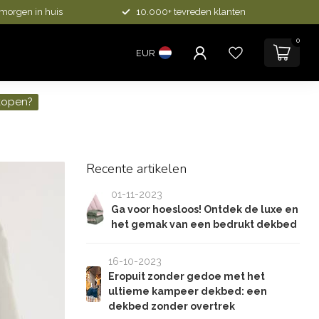
 morgen in huis
10.000+ tevreden klanten
0
EUR
kopen?
Recente artikelen
01-11-2023
Ga voor hoesloos! Ontdek de luxe en
het gemak van een bedrukt dekbed
16-10-2023
Eropuit zonder gedoe met het
ultieme kampeer dekbed: een
dekbed zonder overtrek