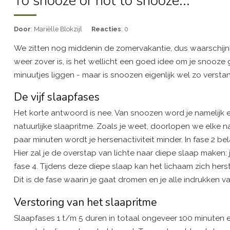
To snooze or not to snooze...
Door
: Mariëlle Blokzijl
Reacties
: 0
We zitten nog middenin de zomervakantie, dus waarschijnlij
weer zover is, is het wellicht een goed idee om je snooze
minuutjes liggen - maar is snoozen eigenlijk wel zo versta
De vijf slaapfases
Het korte antwoord is nee. Van snoozen word je namelijk ee
natuurlijke slaapritme. Zoals je weet, doorlopen we elke nac
paar minuten wordt je hersenactiviteit minder. In fase 2 be
Hier zal je de overstap van lichte naar diepe slaap maken: 
fase 4. Tijdens deze diepe slaap kan het lichaam zich herst
Dit is de fase waarin je gaat dromen en je alle indrukken 
Verstoring van het slaapritme
Slaapfases 1 t/m 5 duren in totaal ongeveer 100 minuten en