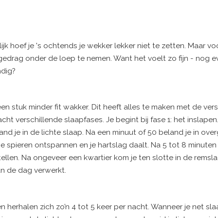
k hoef je 's ochtends je wekker lekker niet te zetten. Maar vo
 gedrag onder de loep te nemen. Want het voelt zo fijn - nog 
ndig?
n stuk minder fit wakker. Dit heeft alles te maken met de vers
ht verschillende slaapfases. Je begint bij fase 1: het inslapen
land je in de lichte slaap. Na een minuut of 50 beland je in ove
je spieren ontspannen en je hartslag daalt. Na 5 tot 8 minuten 
ellen. Na ongeveer een kwartier kom je ten slotte in de remsla
van de dag verwerkt.
 herhalen zich zo’n 4 tot 5 keer per nacht. Wanneer je net sla