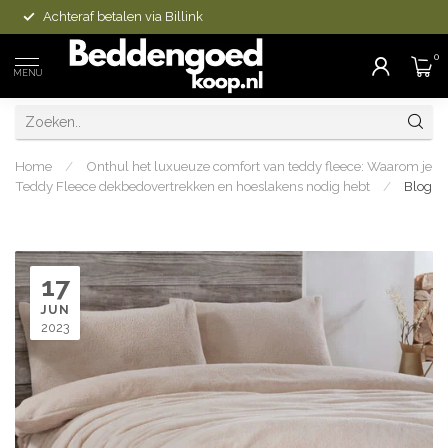
Achteraf betalen via Billink
0
MENU
Home
/
Onthul het luxueuze comfort van teddy fleece: Waarom je
Teddy Fleece dekbedovertrekken en hoeslakens nodig hebt
/
Blog
17
JUN
2023