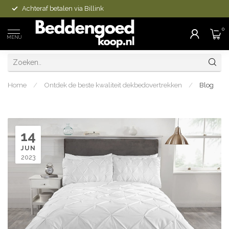
Achteraf betalen via Billink
0
MENU
Home
/
Ontdek de beste kwaliteit dekbedovertrekken
/
Blog
14
JUN
2023