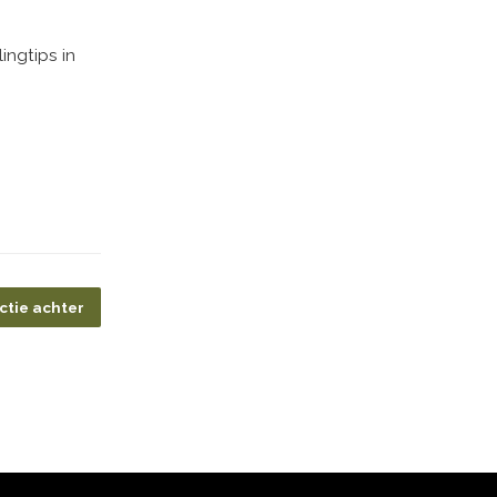
ngtips in
ctie achter