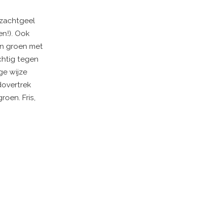
 zachtgeel
en!). Ook
en groen met
chtig tegen
ge wijze
dovertrek
oen. Fris,