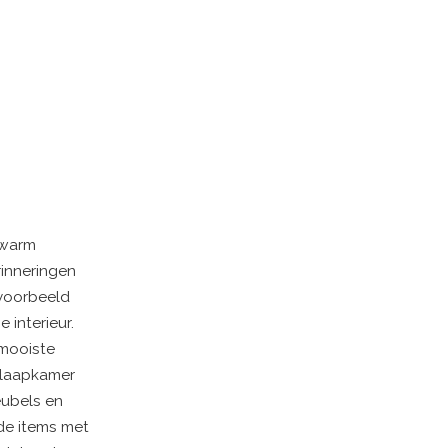
 warm
rinneringen
jvoorbeeld
 interieur.
 mooiste
 slaapkamer
eubels en
rde items met