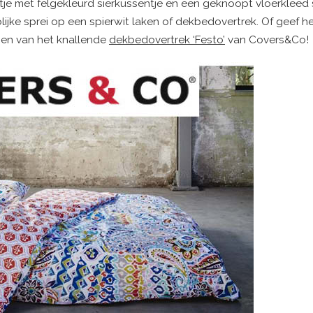
je met felgekleurd sierkussentje en een geknoopt vloerkleed 
olijke sprei op een spierwit laken of dekbedovertrek. Of geef h
onen van het knallende
dekbedovertrek ‘Festo’
van Covers&Co!