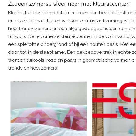
Zet een zomerse sfeer neer met kleuraccenten
Kleur is het beste middel om meteen een bepaalde sfeer nee
en roze helemaal hip en wekken een instant zomergevoel o
heel trendy, zomers én een tikje gewaagder is een combina
turkoois. Deze zomerse kleuraccenten in de vorm van bijvoo
een spierwitte ondergrond of bij een houten basis. Met e
door tot in de slaapkamer. Een dekbedovertrek in echte z
worden turkoois, roze en paars in geometrische vormen op
trendy en heel zomers!