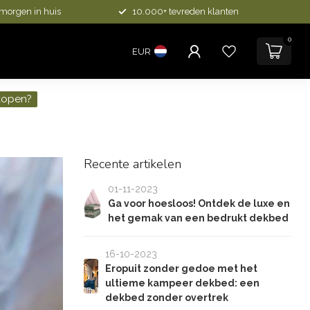
 morgen in huis
10.000+ tevreden klanten
0
EUR
kopen?
Recente artikelen
01-11-2023
Ga voor hoesloos! Ontdek de luxe en
het gemak van een bedrukt dekbed
16-10-2023
Eropuit zonder gedoe met het
ultieme kampeer dekbed: een
dekbed zonder overtrek