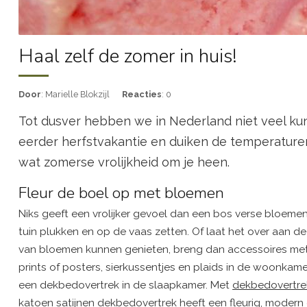
Haal zelf de zomer in huis!
Door
: Marielle Blokzijl
Reacties
: 0
Tot dusver hebben we in Nederland niet veel kun
eerder herfstvakantie en duiken de temperaturen ‘
wat zomerse vrolijkheid om je heen.
Fleur de boel op met bloemen
Niks geeft een vrolijker gevoel dan een bos verse bloemen. 
tuin plukken en op de vaas zetten. Of laat het over aan d
van bloemen kunnen genieten, breng dan accessoires met bl
prints of posters, sierkussentjes en plaids in de woonka
een dekbedovertrek in de slaapkamer. Met
dekbedovertrek
katoen satijnen dekbedovertrek heeft een fleurig, modern