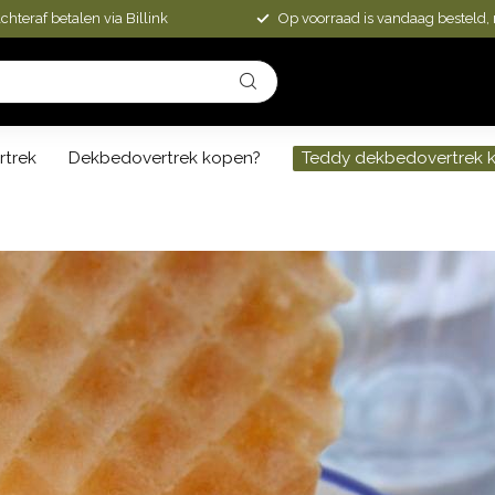
chteraf betalen via Billink
Op voorraad is vandaag besteld,
rtrek
Dekbedovertrek kopen?
Teddy dekbedovertrek 