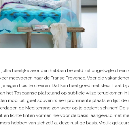
r jullie heerlijke avonden hebben beleefd zal ongetwijfeld een
weer meevoeren naar de Franse Provence. Voer die vakantiehe
n je eigen huis te creëren. Dat kan heel goed met kleur. Laat bi
n het Toscaanse platteland op subtiele wijze terugkomen in je
den mooi uit, geef souvenirs een prominente plaats en lijst de
zomerdagen de Mediterrane zon weer op je gezicht schijnen! De
. Wit en lichte tinten vormen hiervoor de basis, aangevuld met m
ers hebben van zichzelf al deze rustige basis. Vrolijk gekleu