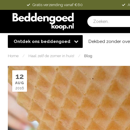
Gratis verzending vanaf €60
A
Ontdek ons beddengoed
Dekbed zonder ove
Home
/
Haal zelf de zomer in huis!
/
Blog
12
AUG
2016