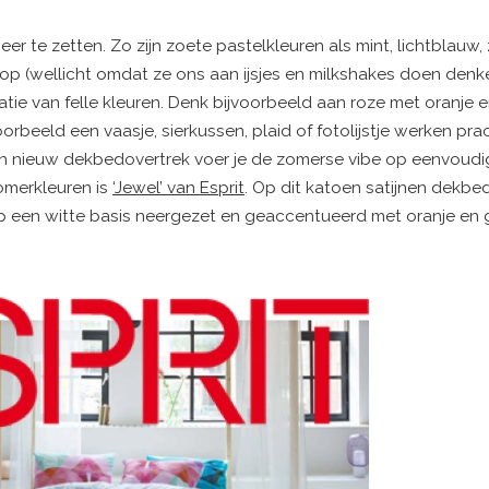
r te zetten. Zo zijn zoete pastelkleuren als mint, lichtblauw,
p (wellicht omdat ze ons aan ijsjes en milkshakes doen denk
tie van felle kleuren. Denk bijvoorbeeld aan roze met oranje 
rbeeld een vaasje, sierkussen, plaid of fotolijstje werken pra
en nieuw dekbedovertrek voer je de zomerse vibe op eenvoudi
omerkleuren is
‘Jewel’ van Esprit
. Op dit katoen satijnen dekbe
 een witte basis neergezet en geaccentueerd met oranje en gr