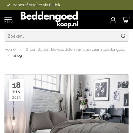
Achteraf betalen via Billink
0
MENU
Home
/
Groen slapen: De voordelen van duurzaam beddengoed
/
Blog
18
JUN
2023