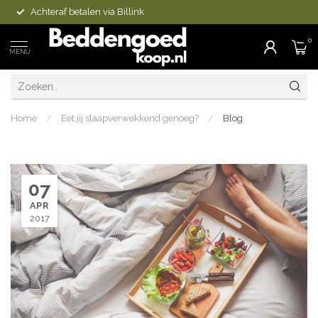
Achteraf betalen via Billink
0
MENU
Home
/
Eet jij slaapverwekkend genoeg?
/
Blog
07
APR
2017