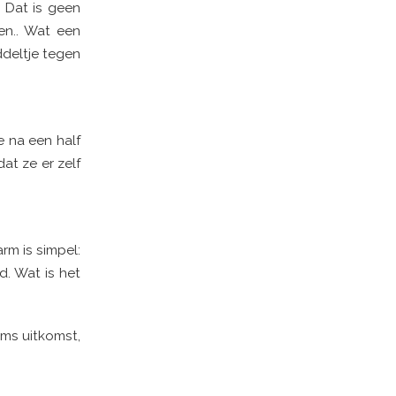
 Dat is geen
en.. Wat een
ddeltje tegen
e na een half
at ze er zelf
rm is simpel:
d. Wat is het
oms uitkomst,