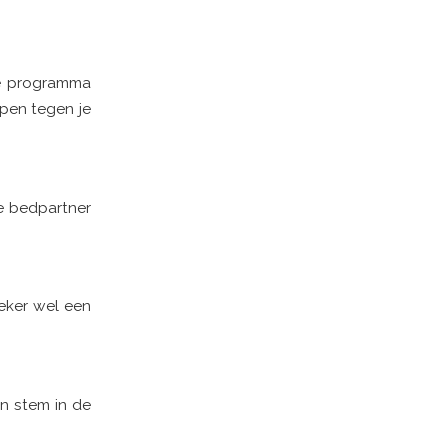
ne programma
mpen tegen je
je bedpartner
eker wel een
en stem in de