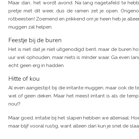
Maar dan.. het wordt avond. Na lang nagetafeld te hebbe
pretje met dit weer, dus de ramen zet je open. Onge
rotbeesten! Zoemend en prikkend om je heen heb je alleen
muggen zal helpen.
Feestje bij de buren
Het is niet dat je niet uitgenodigd bent, maar de buren h
uur wel ophouden, maar niets is minder waar. Ga even langs 
echt geen erg in hadden.
Hitte of kou
Al even aangestipt bij die irritante muggen, maar ook de tem
wel of geen deken. Maar het meest irritant is als de temp
nou!?
Maar goed, irritatie bij het slapen hebben we allemaal. H
maar blijf vooral rustig, want alleen dan kun je snel de sla