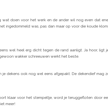
 nog wat doen voor het werk en de ander wil nog even dat e
jij net ingedommeld was, pas dan maar op voor die koude klo
eens wel heel erg dicht tegen de rand aanligt. Ja hoor, ligt 
 of gewoon wakker schreeuwen werkt het beste.
den je dekens ook nog wel eens afgepakt. De dekendief mag z
poort klaar voor het stempeltje, word je teruggefloten door e
niet meer!