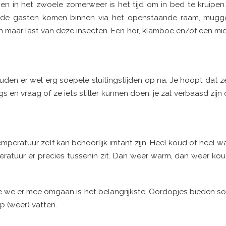
n in het zwoele zomerweer is het tijd om in bed te kruipen.
node gasten komen binnen via het openstaande raam, mugg
 maar last van deze insecten. Een hor, klamboe en/of een mi
ouden er wel erg soepele sluitingstijden op na. Je hoopt dat z
en vraag of ze iets stiller kunnen doen, je zal verbaasd zijn d
peratuur zelf kan behoorlijk irritant zijn. Heel koud of heel wa
eratuur er precies tussenin zit. Dan weer warm, dan weer kou
oe we er mee omgaan is het belangrijkste. Oordopjes bieden s
ap (weer) vatten.