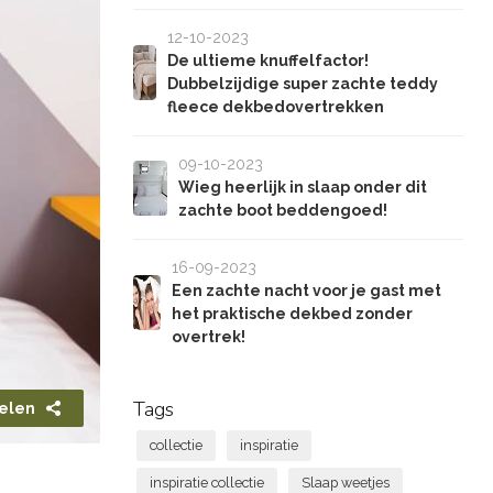
12-10-2023
De ultieme knuffelfactor!
Dubbelzijdige super zachte teddy
fleece dekbedovertrekken
09-10-2023
Wieg heerlijk in slaap onder dit
zachte boot beddengoed!
16-09-2023
Een zachte nacht voor je gast met
het praktische dekbed zonder
overtrek!
Tags
elen
collectie
inspiratie
inspiratie collectie
Slaap weetjes