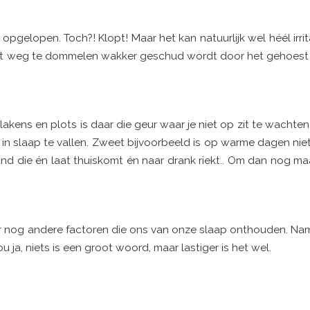
pgelopen. Toch?! Klopt! Maar het kan natuurlijk wel héél irritan
denkt weg te dommelen wakker geschud wordt door het gehoest
 lakens en plots is daar die geur waar je niet op zit te wachte
e in slaap te vallen. Zweet bijvoorbeeld is op warme dagen niet
and die én laat thuiskomt én naar drank riekt.. Om dan nog ma
n er nog andere factoren die ons van onze slaap onthouden. Nam
ja, niets is een groot woord, maar lastiger is het wel.