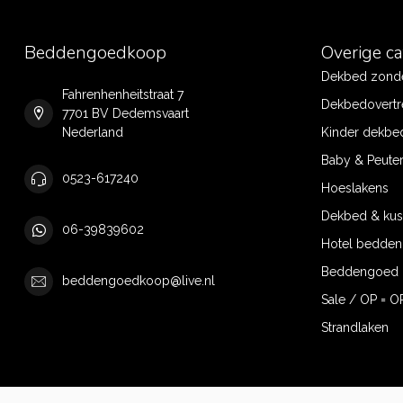
Beddengoedkoop
Overige c
Dekbed zonde
Fahrenhenheitstraat 7
Dekbedovertr
7701 BV Dedemsvaart
Nederland
Kinder dekbe
Baby & Peute
0523-617240
Hoeslakens
Dekbed & ku
06-39839602
Hotel bedde
Beddengoed 
beddengoedkoop@live.nl
Sale / OP = O
Strandlaken