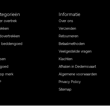
ategorieën
Informatie
r overtrek
Over ons
ekken
Verzenden
dovertrekken
Retourneren
r beddengoed
Betaalmethoden
Veelgestelde vragen
ssen
Klachten
ngoed
Afhalen in Dedemsvaart
op merk
Algemene voorwaarden
P
Privacy Policy
Sitemap