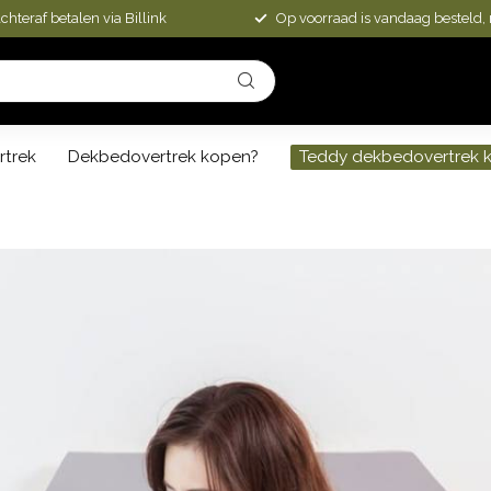
chteraf betalen via Billink
Op voorraad is vandaag besteld,
rtrek
Dekbedovertrek kopen?
Teddy dekbedovertrek 