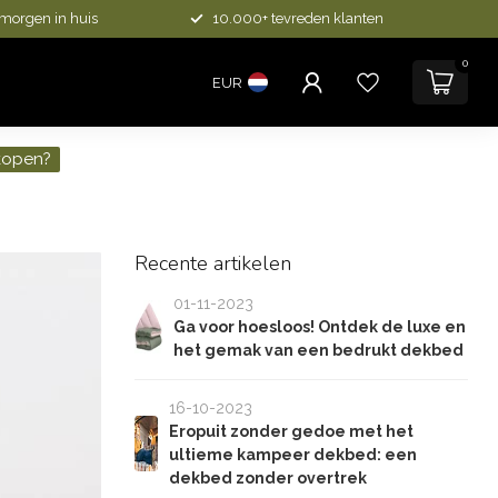
 morgen in huis
10.000+ tevreden klanten
0
EUR
kopen?
Recente artikelen
01-11-2023
Ga voor hoesloos! Ontdek de luxe en
het gemak van een bedrukt dekbed
16-10-2023
Eropuit zonder gedoe met het
ultieme kampeer dekbed: een
dekbed zonder overtrek