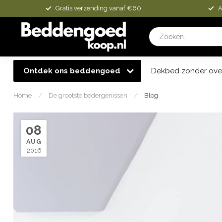
Gratis verzending vanaf €60
A
Ontdek ons beddengoed
Dekbed zonder ove
Home
/
De grootste bedergenissen
/
Blog
08
AUG
2016