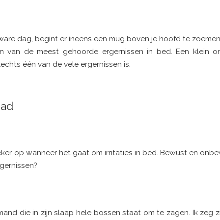
n zware dag, begint er ineens een mug boven je hoofd te zoeme
één van de meest gehoorde ergernissen in bed. Een klein 
echts één van de vele ergernissen is.
aad
eker op wanneer het gaat om irritaties in bed. Bewust en onbew
rgernissen?
nd die in zijn slaap hele bossen staat om te zagen. Ik zeg zi