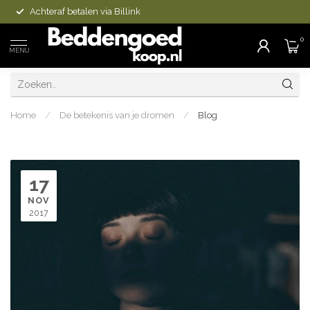
Achteraf betalen via Billink
0
MENU
Home
/
De betekenis van je dromen
/
Blog
17
NOV
2017