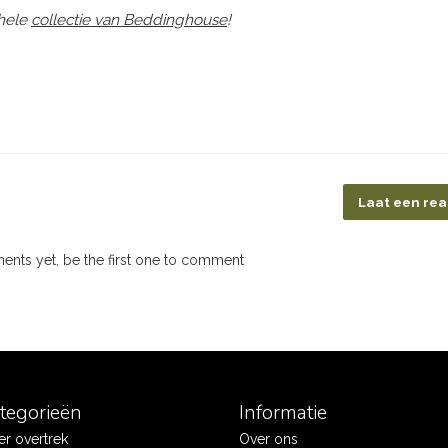
ehele
collectie van Beddinghouse
!
Laat een rea
nts yet, be the first one to comment
ategorieën
Informatie
r overtrek
Over ons