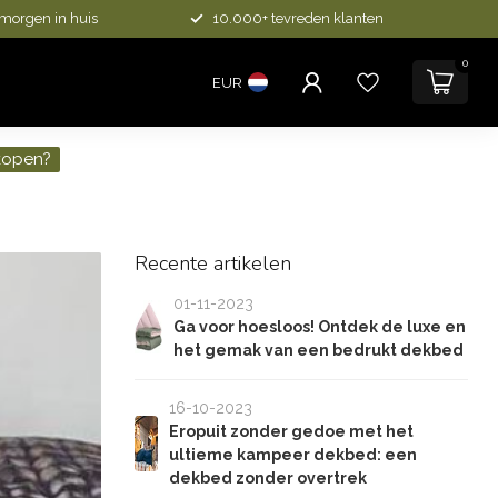
 morgen in huis
10.000+ tevreden klanten
0
EUR
kopen?
Recente artikelen
01-11-2023
Ga voor hoesloos! Ontdek de luxe en
het gemak van een bedrukt dekbed
16-10-2023
Eropuit zonder gedoe met het
ultieme kampeer dekbed: een
dekbed zonder overtrek