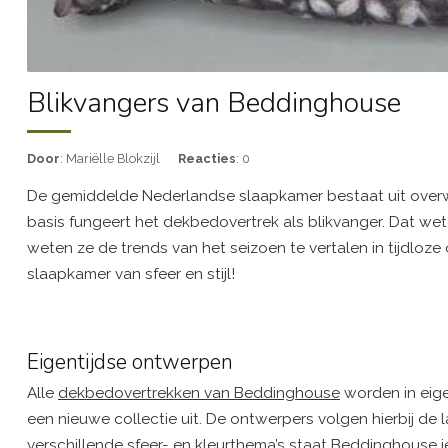
Blikvangers van Beddinghouse
Door
: Mariëlle Blokzijl
Reacties
: 0
De gemiddelde Nederlandse slaapkamer bestaat uit overwe
basis fungeert het dekbedovertrek als blikvanger. Dat wete
weten ze de trends van het seizoen te vertalen in tijdl
slaapkamer van sfeer en stijl!
Eigentijdse ontwerpen
Alle
dekbedovertrekken van Beddinghouse
worden in eige
een nieuwe collectie uit. De ontwerpers volgen hierbij de
verschillende sfeer- en kleurthema’s staat Beddinghouse ie