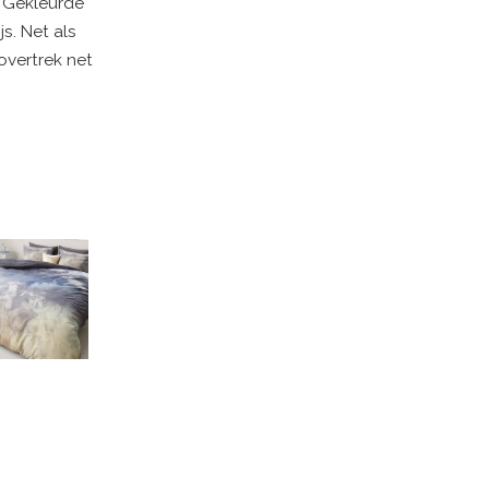
. Gekleurde
js. Net als
overtrek net