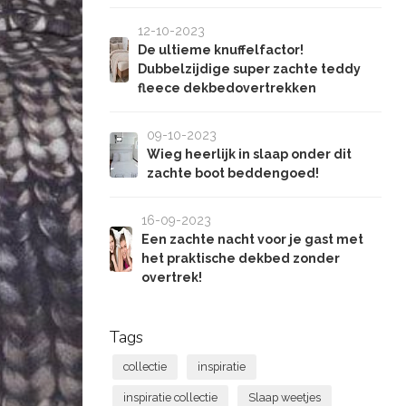
12-10-2023
De ultieme knuffelfactor!
Dubbelzijdige super zachte teddy
fleece dekbedovertrekken
09-10-2023
Wieg heerlijk in slaap onder dit
zachte boot beddengoed!
16-09-2023
Een zachte nacht voor je gast met
het praktische dekbed zonder
overtrek!
Tags
collectie
inspiratie
inspiratie collectie
Slaap weetjes