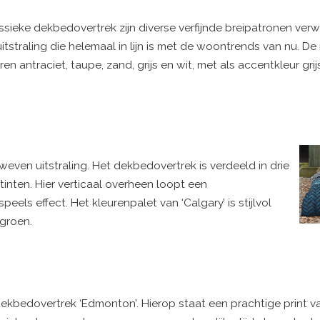
assieke dekbedovertrek zijn diverse verfijnde breipatronen verw
tstraling die helemaal in lijn is met de woontrends van nu. D
 antraciet, taupe, zand, grijs en wit, met als accentkleur grij
even uitstraling. Het dekbedovertrek is verdeeld in drie
inten. Hier verticaal overheen loopt een
eels effect. Het kleurenpalet van ‘Calgary’ is stijlvol
egroen.
ekbedovertrek ‘Edmonton’. Hierop staat een prachtige print v