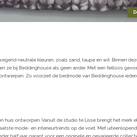
D
gend neutrale kleuren, zoals zand, taupe en wit. Binnen dez
n ze bij Beddinghouse als geen ander. Met een feilloos gevoel
oze ontwerpen. Zo voorziet de bedmode van Beddinghouse ieder
n huis ontworpen. Vanuit de studio te Lisse brengt het merk elk
 laatste mode- en interieurtrends op de voet. Met uiteenlopend
der half jaar garant voor een originele en gevarieerde collecti