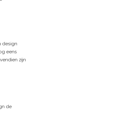
m design
nog eens
vendien zijn
ign de