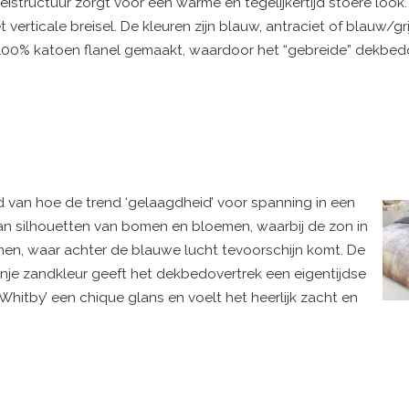
eistructuur zorgt voor een warme en tegelijkertijd stoere look
verticale breisel. De kleuren zijn blauw, antraciet of blauw/gri
n 100% katoen flanel gemaakt, waardoor het “gebreide” dekbed
d van hoe de trend ‘gelaagdheid’ voor spanning in een
an silhouetten van bomen en bloemen, waarbij de zon in
men, waar achter de blauwe lucht tevoorschijn komt. De
je zandkleur geeft het dekbedovertrek een eigentijdse
‘Whitby’ een chique glans en voelt het heerlijk zacht en