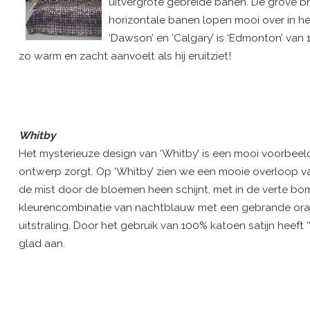
uitvergrote gebreide banen. De grove br
horizontale banen lopen mooi over in het 
‘Dawson’ en ‘Calgary’ is ‘Edmonton’ va
zo warm en zacht aanvoelt als hij eruitziet!
Whitby
Het mysterieuze design van ‘Whitby’ is een mooi voorbeel
ontwerp zorgt. Op ‘Whitby’ zien we een mooie overloop v
de mist door de bloemen heen schijnt, met in de verte bo
kleurencombinatie van nachtblauw met een gebrande oran
uitstraling. Door het gebruik van 100% katoen satijn heeft 
glad aan.