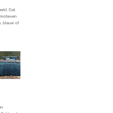
erkt. Dat
e motieven
s, blauw of
an