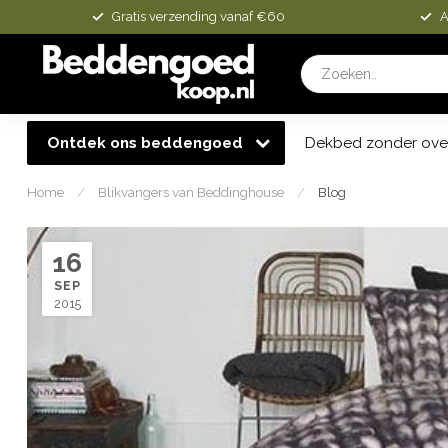
Gratis verzending vanaf €60
A
Ontdek ons beddengoed
Dekbed zonder ove
Home
/
Blikvangers van Beddinghouse
/
Blog
16
SEP
2015