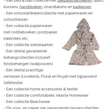
- Een bed & bad collectie met
dekbedovertrekken
, quilts,
kussens,
handdoeken
, strandlakens en
badjassen
- Een schoolartikelencollectie met papierwaren en
schooltassen
- Een collectie papierwaren
met notitieboeken, postpapier,
kalenders etc
- Een collectie wenskaarten
- Een drietal gevarieerde
behangcollecties inclusief
fotobehangen (wallpowers)
- Een drietal prachtige
serviezen (Lovebirds, Floral en Royal) met bijpassend
tafeltextiel
- Een collectie home accessoires & textiel
- Een collectie comfortabele, relaxte Homewear
- Een collectie Beachwear
- Elk voor- en najaar vier verrassende tassencollecties