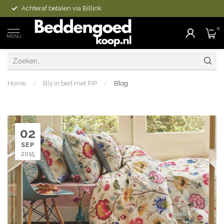
Achteraf betalen via Billink
0
MENU
Home
/
Blij in bed met PiP
/
Blog
02
SEP
2015