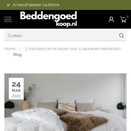
Achteraf betalen via Billink
0
MENU
Home
/
5 Voordelen om te kiezen voor 4-seizoenen dekbedden
/
Blog
24
MAR
2023