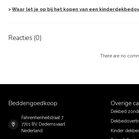
>
Waar let je op bij het kopen van een kinderdekbedove
Reacties (0)
There are no comme
Beddengoedkoop
Overige c
Dekbed zonde
Fahrenhenheitstraat 7
Dekbedovertr
7701 BV Dedemsvaart
Nederland
Kinder dekbe