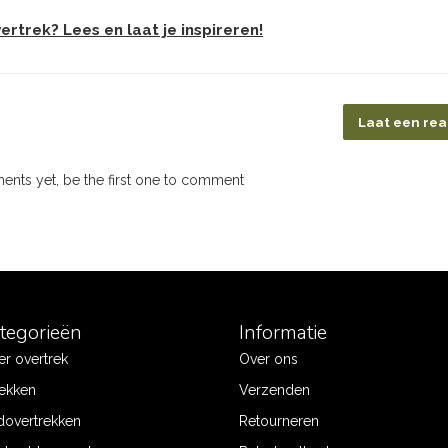
rtrek? Lees en laat je inspireren!
Laat een rea
nts yet, be the first one to comment
ategorieën
Informatie
r overtrek
Over ons
ekken
Verzenden
dovertrekken
Retourneren