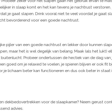
l? Probeer zeker voor het slapen gaan het gebruik ervan te mat
ilijker in slaap komt en het kan tevens je nachtrust verstoren.
dat je gaat slapen. Drink vooral niet te veel voordat je gaat s
t echt bevorderend voor een goede nachtrust.
e pijler van een goede nachtrust en lekker door kunnen slap
apen, maar het is wel degelijk van belang. Maak (als het lukt) 
e buitenlucht. Probeer ondertussen de hectiek van de dag van j
en goed om je relaxed te voelen, je spieren blijven er ook fit b
r je lichaam beter kan functioneren en dus ook beter in staat
n en dekbedovertrekken voor de slaapkamer? Neem gerust con
send advies.