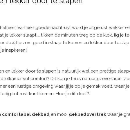
en lekker door te slapen
 alleen! Van een goede nachtrust word je uitgerust wakker en 
 je lekker slaapt … tikken de minuten weg op de klok, lig je te
gende 4 tips om goed in slaap te komen en lekker door te slap
je inspireren!
 en lekker door te slapen is natuurlijk wel een prettige slaa
telkamer vol comfort? Dit kun je thuis natuurlijk evenaren. Zorg
r een rustige omgeving waar jij je op je gemak voelt, waar je
ledig tot rust kunt komen. Hoe je dit doet?
n
comfortabel dekbed
en mooi
dekbedovertrek
waar je gr