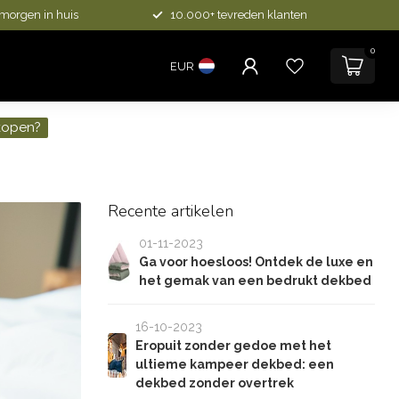
 morgen in huis
10.000+ tevreden klanten
0
EUR
kopen?
Recente artikelen
01-11-2023
Ga voor hoesloos! Ontdek de luxe en
het gemak van een bedrukt dekbed
16-10-2023
Eropuit zonder gedoe met het
ultieme kampeer dekbed: een
dekbed zonder overtrek