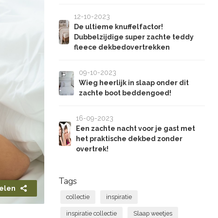
12-10-2023
De ultieme knuffelfactor!
Dubbelzijdige super zachte teddy
fleece dekbedovertrekken
09-10-2023
Wieg heerlijk in slaap onder dit
zachte boot beddengoed!
16-09-2023
Een zachte nacht voor je gast met
het praktische dekbed zonder
overtrek!
Tags
elen
collectie
inspiratie
inspiratie collectie
Slaap weetjes