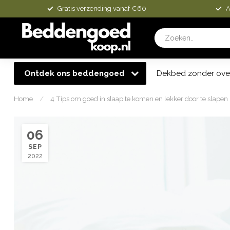
Gratis verzending vanaf €60
A
Ontdek ons beddengoed
Dekbed zonder ove
Home
/
4 Tips om goed in slaap te komen en lekker door te slapen
06
SEP
2022