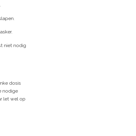
.
 slapen.
asker.
st niet nodig
inke dosis
de nodige
r let wel op