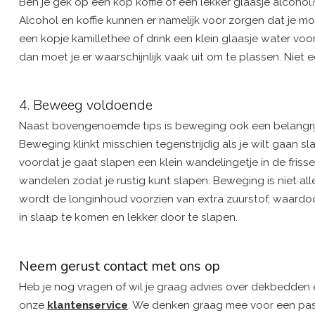
Ben je gek op een kop koffie of een lekker glaasje alcoho
Alcohol en koffie kunnen er namelijk voor zorgen dat je moe
een kopje kamillethee of drink een klein glaasje water voor
dan moet je er waarschijnlijk vaak uit om te plassen. Nie
4. Beweeg voldoende
Naast bovengenoemde tips is beweging ook een belangrijk
Beweging klinkt misschien tegenstrijdig als je wilt gaan sl
voordat je gaat slapen een klein wandelingetje in de friss
wandelen zodat je rustig kunt slapen. Beweging is niet alle
wordt de longinhoud voorzien van extra zuurstof, waardoo
in slaap te komen en lekker door te slapen.
Neem gerust contact met ons op
Heb je nog vragen of wil je graag advies over dekbedde
onze
klantenservice
. We denken graag mee voor een pas