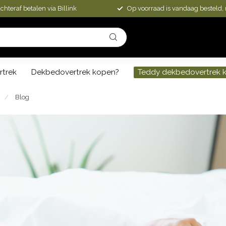
chteraf betalen via Billink
Op voorraad is vandaag besteld,
rtrek
Dekbedovertrek kopen?
Teddy dekbedovertrek 
/
Blog