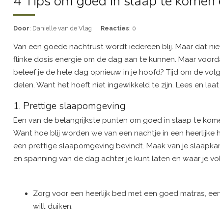
4 Tips om goed in slaap te komen 
Door
: Danielle van de Vlag
Reacties
: 0
Van een goede nachtrust wordt iedereen blij. Maar dat niet
flinke dosis energie om de dag aan te kunnen. Maar voordat
beleef je de hele dag opnieuw in je hoofd? Tijd om de vol
delen. Want het hoeft niet ingewikkeld te zijn. Lees en laat 
1. Prettige slaapomgeving
Een van de belangrijkste punten om goed in slaap te komen
Want hoe blij worden we van een nachtje in een heerlijke ho
een prettige slaapomgeving bevindt. Maak van je slaapkame
en spanning van de dag achter je kunt laten en waar je vol
Zorg voor een heerlijk bed met een goed matras, ee
wilt duiken.