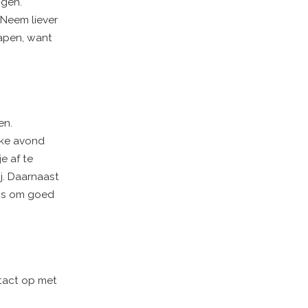
igen.
 Neem liever
lapen, want
en.
elke avond
e af te
ij. Daarnaast
 is om goed
tact op met