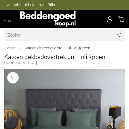
Achteraf betalen via Billink
0
MENU
Home
/
Katoen dekbedovertrek uni - olijfgroen
Katoen dekbedovertrek uni - olijfgroen
GOOD MORNING