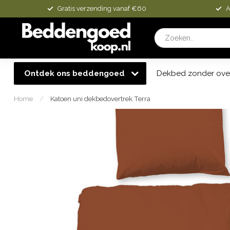
Gratis verzending vanaf €60
A
Ontdek ons beddengoed
Dekbed zonder ove
Home
/
Katoen uni dekbedovertrek Terra