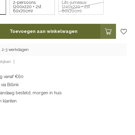
2-persoons
Lits-jumeaux
(200x220 + 2st
(240x220 + 2st
60x70cm)
60x70cm)
Toevoegen aan winkelwagen
g. 2-3 werkdagen
lijken
ng vanaf €60
via Billink
vandaag besteld, morgen in huis
n klanten