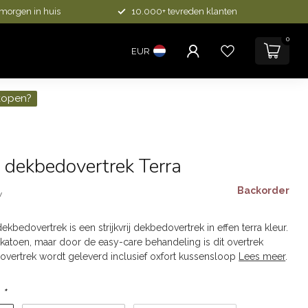
 morgen in huis
10.000+ tevreden klanten
0
EUR
kopen?
 dekbedovertrek Terra
Backorder
w
bedovertrek is een strijkvrij dekbedovertrek in effen terra kleur.
% katoen, maar door de easy-care behandeling is dit overtrek
edovertrek wordt geleverd inclusief oxfort kussensloop
Lees meer
.
:
*