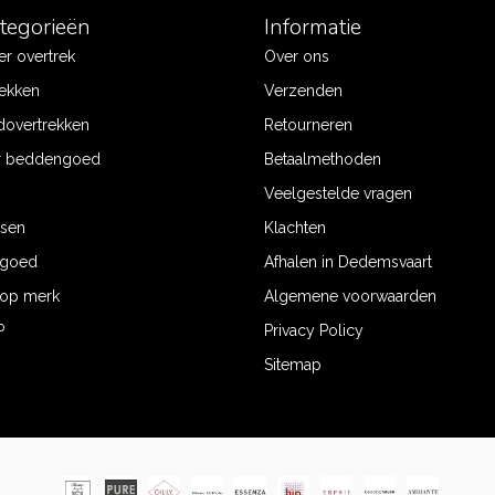
ategorieën
Informatie
r overtrek
Over ons
ekken
Verzenden
dovertrekken
Retourneren
r beddengoed
Betaalmethoden
Veelgestelde vragen
ssen
Klachten
ngoed
Afhalen in Dedemsvaart
op merk
Algemene voorwaarden
P
Privacy Policy
Sitemap