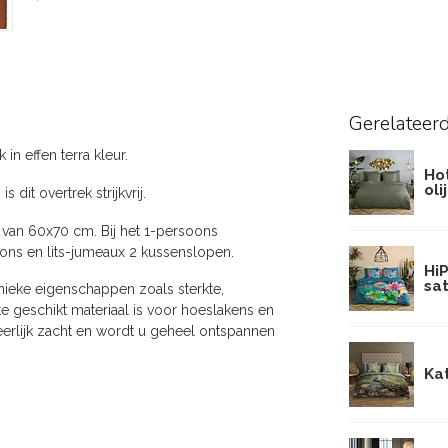
Gerelateer
in effen terra kleur.
Ho
oli
dit overtrek strijkvrij.
 van 60x70 cm. Bij het 1-persoons
ons en lits-jumeaux 2 kussenslopen.
Hi
sat
nieke eigenschappen zoals sterkte,
e geschikt materiaal is voor hoeslakens en
rlijk zacht en wordt u geheel ontspannen
Ka