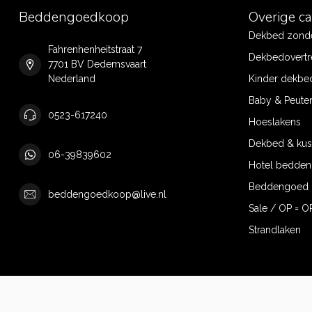
Beddengoedkoop
Overige c
Dekbed zonde
Fahrenhenheitstraat 7
Dekbedovertr
7701 BV Dedemsvaart
Nederland
Kinder dekbe
Baby & Peute
0523-617240
Hoeslakens
Dekbed & ku
06-39839602
Hotel bedde
Beddengoed 
beddengoedkoop@live.nl
Sale / OP = O
Strandlaken