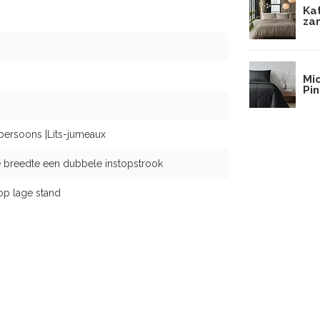
Ka
za
Mi
Pin
persoons |Lits-jumeaux
 breedte een dubbele instopstrook
op lage stand