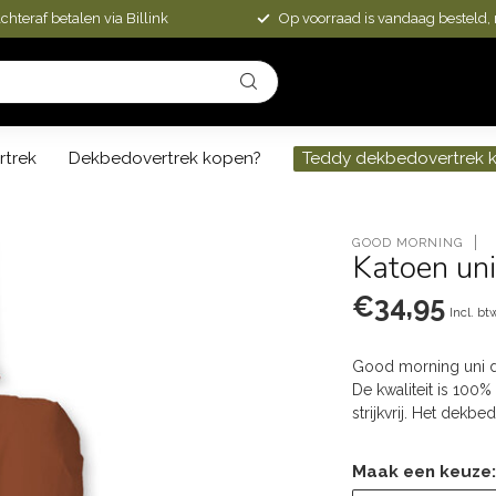
chteraf betalen via Billink
Op voorraad is vandaag besteld,
rtrek
Dekbedovertrek kopen?
Teddy dekbedovertrek 
GOOD MORNING
Katoen uni
€34,95
Incl. bt
Good morning uni dek
De kwaliteit is 100
strijkvrij. Het dekb
Maak een keuze