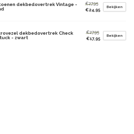
€27,95
toenen dekbedovertrek Vintage -
Bekijken
nd
€24,95
€27,95
crovezel dekbedovertrek Check
Bekijken
tuck - zwart
€17,95