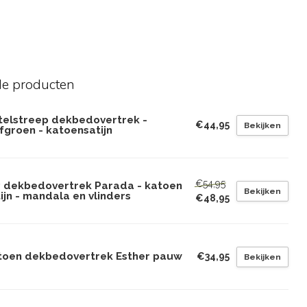
de producten
telstreep dekbedovertrek -
€44,95
Bekijken
jfgroen - katoensatijn
€54,95
P dekbedovertrek Parada - katoen
Bekijken
ijn - mandala en vlinders
€48,95
toen dekbedovertrek Esther pauw
€34,95
Bekijken