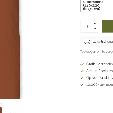
1-persoons
(140x220 +
60x70cm)
Levertijd: on
Toevoegen om te verge
Gratis verzendi
Achteraf betalen 
Op voorraad is 
10.000+ tevrede