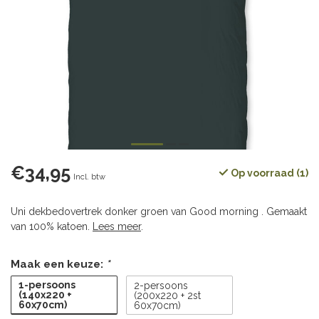
€34,95
Op voorraad (1)
Incl. btw
Uni dekbedovertrek donker groen van Good morning . Gemaakt
van 100% katoen.
Lees meer
.
Maak een keuze:
*
1-persoons
2-persoons
(140x220 +
(200x220 + 2st
60x70cm)
60x70cm)