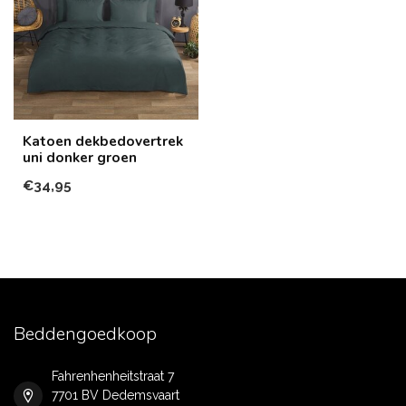
Katoen dekbedovertrek
uni donker groen
€34,95
Beddengoedkoop
Fahrenhenheitstraat 7
7701 BV Dedemsvaart