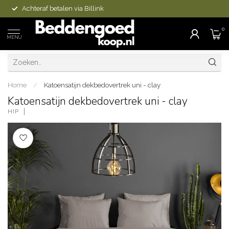
Achteraf betalen via Billink
0
MENU
Home
/
Katoensatijn dekbedovertrek uni - clay
Katoensatijn dekbedovertrek uni - clay
HIP