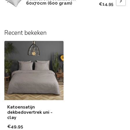
60x70cm (600 gram)
€14,95
Recent bekeken
Katoensatijn
dekbedovertrek uni -
clay
€49,95