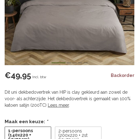
€49,95
Backorder
Incl. btw
Dit uni dekbedovertrek van HIP is clay gekleurd aan zowel de
voor- als achterzijde. Het dekbedovertrek is gemaakt van 100%
katoen satijn (200TC)
Lees meer
.
Maak een keuze:
*
1-persoons
2-persoons
(140x220 +
(200x220 + 2st