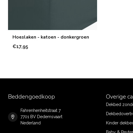
Hoeslaken - katoen - donkergroen
€17,95
Beddengoedkoop
Overige c
Dekbed zonde
Fahrenhenheitstraat 7
Dekbedovertr
7701 BV Dedemsvaart
Nederland
Kinder dekbe
Baby & Peute