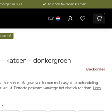
 morgen in huis
10.000+ tevreden klanten
0
EUR
kopen?
- katoen - donkergroen
Backorder
w
laken van 100% geweven katoen met easy care behandeling
r kreukt. Perfecte pasvorm vanwege het elastiek rondom.
Lees
:
*