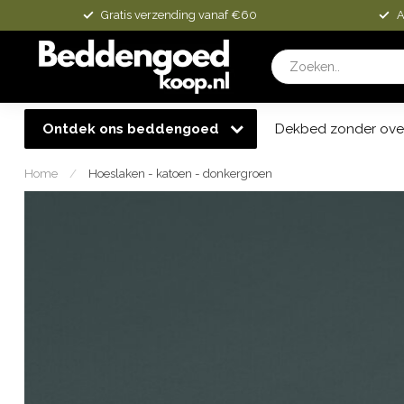
Gratis verzending vanaf €60
A
Ontdek ons beddengoed
Dekbed zonder ove
Home
/
Hoeslaken - katoen - donkergroen