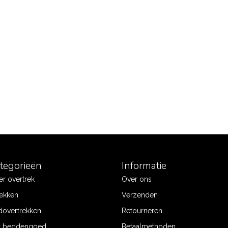
ategorieën
Informatie
r overtrek
Over ons
ekken
Verzenden
dovertrekken
Retourneren
r beddengoed
Betaalmethoden