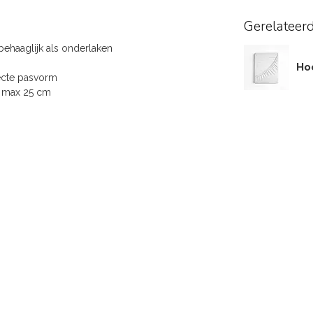
Gerelateer
ehaaglijk als onderlaken
Ho
ecte pasvorm
t max 25 cm