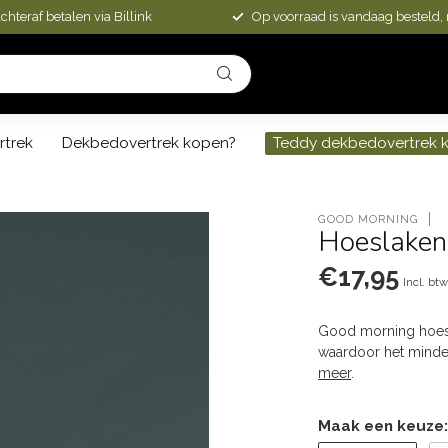
chteraf betalen via Billink
Op voorraad is vandaag besteld,
rtrek
Dekbedovertrek kopen?
Teddy dekbedovertrek 
GOOD MORNING
Hoeslaken 
€17,95
Incl. bt
Good morning hoes
waardoor het minde
meer
.
Maak een keuze