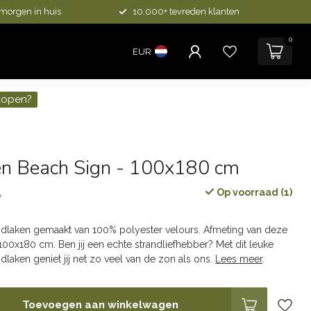
 morgen in huis
10.000+ tevreden klanten
0
EUR
kopen?
en Beach Sign - 100x180 cm
Op voorraad (1)
w
dlaken gemaakt van 100% polyester velours. Afmeting van deze
100x180 cm. Ben jij een echte strandliefhebber? Met dit leuke
laken geniet jij net zo veel van de zon als ons.
Lees meer
.
Toevoegen aan winkelwagen