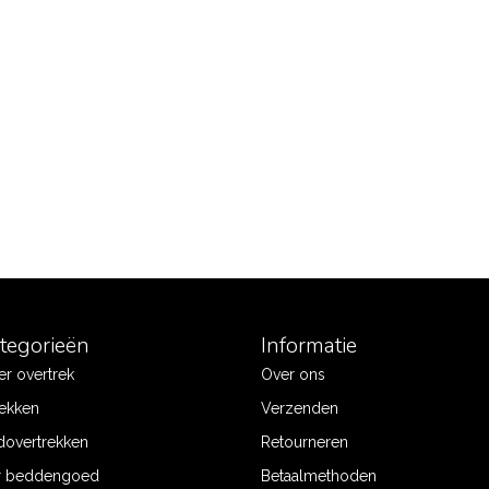
ategorieën
Informatie
r overtrek
Over ons
ekken
Verzenden
dovertrekken
Retourneren
r beddengoed
Betaalmethoden