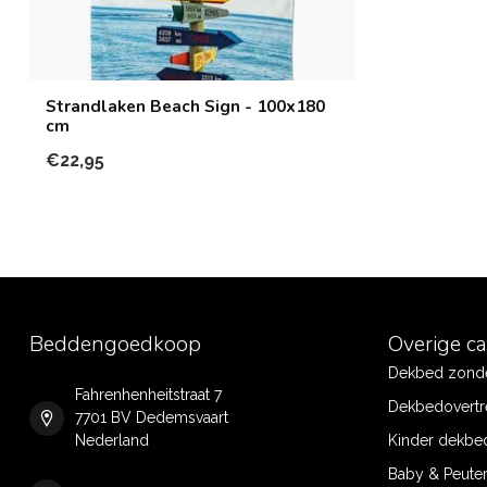
Strandlaken Beach Sign - 100x180
cm
€22,95
Beddengoedkoop
Overige c
Dekbed zonde
Fahrenhenheitstraat 7
Dekbedovertr
7701 BV Dedemsvaart
Nederland
Kinder dekbe
Baby & Peute