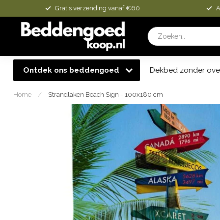
Gratis verzending vanaf €60
A
Ontdek ons beddengoed
Dekbed zonder ove
Home
/
Strandlaken Beach Sign - 100x180 cm