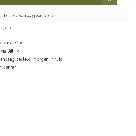
ur besteld, vandaag verzonden!
lijken
ng vanaf €60
via Billink
vandaag besteld, morgen in huis
n klanten