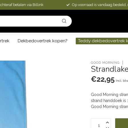
chteraf betalen via Billink
Op voorraad is vandaag besteld,
rtrek
Dekbedovertrek kopen?
Teddy dekbedovertrek 
GOOD MORNING
Strandlak
€22,95
Incl. bt
Good Morning stran
strand handdoek is 
Good Morning strand