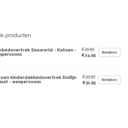
de producten
€39,95
kbedovertrek Seaworld - Katoen -
Bekijken
npersoons
€24,95
€39,95
toen kinderdekbedovertrek Dolfijn
Bekijken
nset - eenpersoons
€31,95