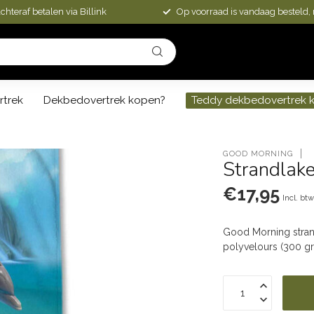
chteraf betalen via Billink
Op voorraad is vandaag besteld,
rtrek
Dekbedovertrek kopen?
Teddy dekbedovertrek 
GOOD MORNING
Strandlak
€17,95
Incl. bt
Good Morning strand
polyvelours (300 g