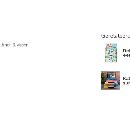
Gerelateer
fijnen & vissen
De
ee
Ka
su