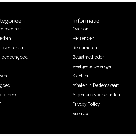
ategorieën
Informatie
r overtrek
Over ons
ekken
Verzenden
dovertrekken
Retourneren
r beddengoed
Betaalmethoden
Veelgestelde vragen
ssen
Klachten
ngoed
Afhalen in Dedemsvaart
op merk
Algemene voorwaarden
P
Privacy Policy
Sitemap