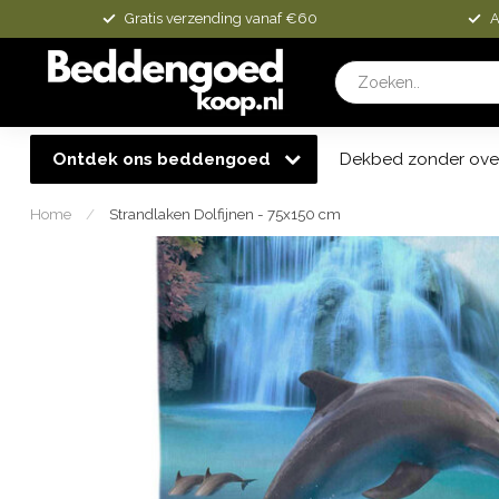
Gratis verzending vanaf €60
A
Ontdek ons beddengoed
Dekbed zonder ove
Home
/
Strandlaken Dolfijnen - 75x150 cm