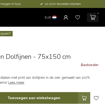
 morgen in huis
10.000+ tevreden klanten
0
EUR
kopen?
en Dolfijnen - 75x150 cm
Backorder
w
laken met print van dolfijnen in de zee. gemaakt van 100%
rams)
Lees meer
.
Toevoegen aan winkelwagen