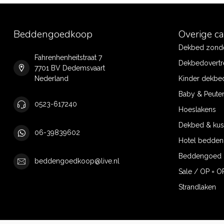
Beddengoedkoop
Overige c
Dekbed zonde
Fahrenhenheitstraat 7
Dekbedovertr
7701 BV Dedemsvaart
Nederland
Kinder dekbe
Baby & Peute
0523-617240
Hoeslakens
Dekbed & ku
06-39839602
Hotel bedde
Beddengoed 
beddengoedkoop@live.nl
Sale / OP = O
Strandlaken