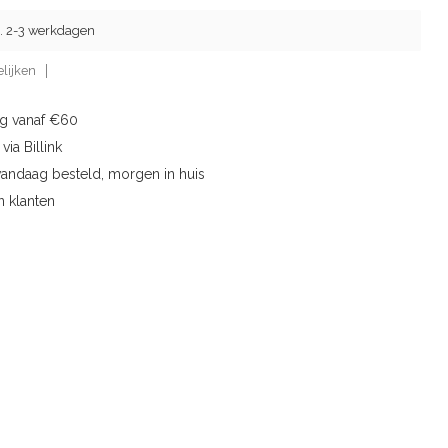
g. 2-3 werkdagen
lijken
ng vanaf €60
via Billink
vandaag besteld, morgen in huis
n klanten